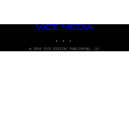
VICE
MEDIA
INSTAGRAM
TIKTOK
YOUTUBE
© 2026 VICE DIGITAL PUBLISHING, LLC