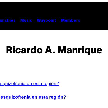
unchies
Music
Waypoint
Members
Ricardo A. Manrique
 esquizofrenia en esta región?