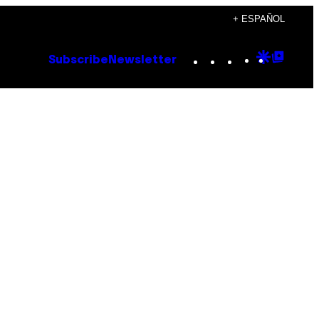
+ ESPAÑOL
Instagram
TikTok
YouTube
Google
Goog
Subscribe
Newsletter
Discove
Top
Posts