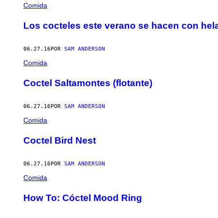
AUTHOR
Comida
Los cocteles este verano se hacen con hel
06.27.16
POR
SAM ANDERSON
Comida
Coctel Saltamontes (flotante)
06.27.16
POR
SAM ANDERSON
Comida
Coctel Bird Nest
06.27.16
POR
SAM ANDERSON
Comida
How To: Cóctel Mood Ring