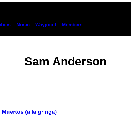
hies
Music
Waypoint
Members
Sam Anderson
Muertos (a la gringa)