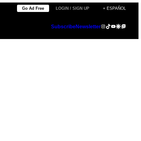
Go Ad Free
LOGIN / SIGN UP
+ ESPAÑOL
Instagram
TikTok
YouTube
Google Discover
Google Top Posts
Subscribe
Newsletter