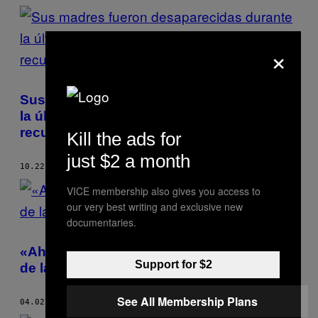
×
Sus madres fueron desaparecidas durante
la última dictadura argentina y ellos
recuperaron sus identidades
Kill the ads for
just $2 a month
10.22.18
POR
TALI GOLDMAN
VICE membership also gives you access to
our very best writing and exclusive new
documentaries.
«Ahora podemos llorar en paz»: a 36 años
Support for $2
de la Guerra de las Malvinas
See All Membership Plans
04.02.18
POR
TALI GOLDMAN