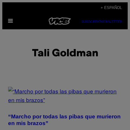
Saltar
+ ESPAÑOL
al
Abrir
contenido
SUBSCRIBE
NEWSLETTER
Menú
Tali Goldman
POSTS
BY
THIS
“Marcho por todas las pibas que murieron
AUTHOR
en mis brazos”