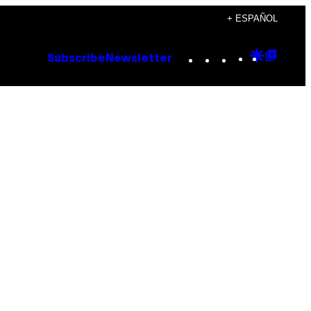
+ ESPAÑOL
Instagram
TikTok
YouTube
Google
Goog
Subscribe
Newsletter
Discove
Top
Posts