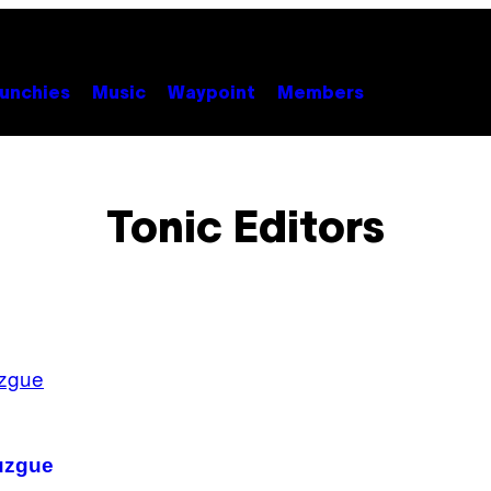
unchies
Music
Waypoint
Members
Tonic Editors
juzgue