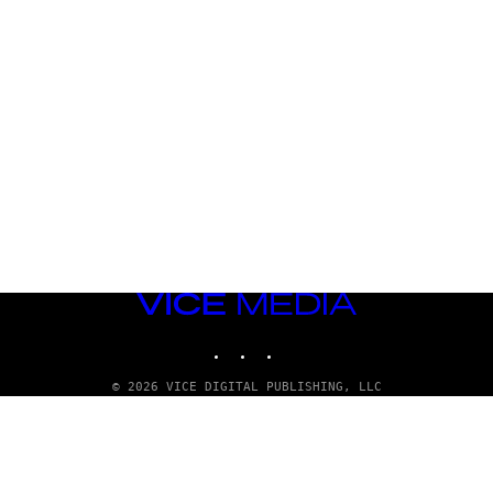
VICE
MEDIA
INSTAGRAM
TIKTOK
YOUTUBE
© 2026 VICE DIGITAL PUBLISHING, LLC