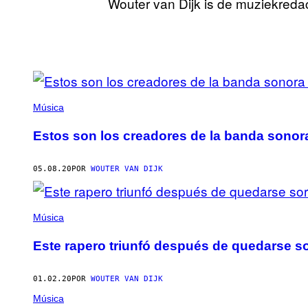
Wouter van Dijk is de muziekreda
POSTS
BY
Música
THIS
Estos son los creadores de la banda sonor
AUTHOR
05.08.20
POR
WOUTER VAN DIJK
Música
Este rapero triunfó después de quedarse s
01.02.20
POR
WOUTER VAN DIJK
Música