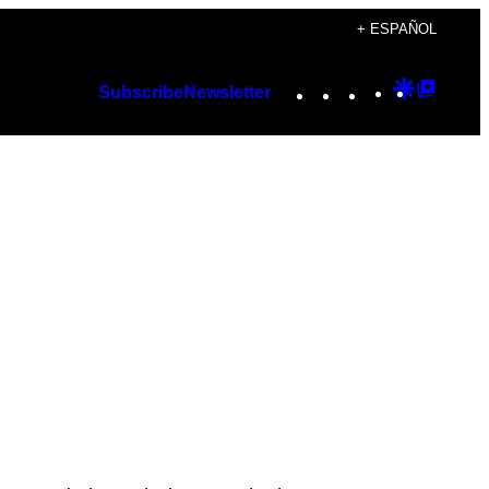
+ ESPAÑOL
Instagram
TikTok
YouTube
Google
Googl
Subscribe
Newsletter
Discover
Top
Posts