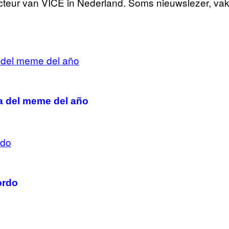
cteur van VICE in Nederland. Soms nieuwslezer, vake
a del meme del año
ordo