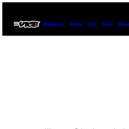
Saltar
al
contenido
Abrir
Magazine
Pulse
Life
Tech
Munc
Menú