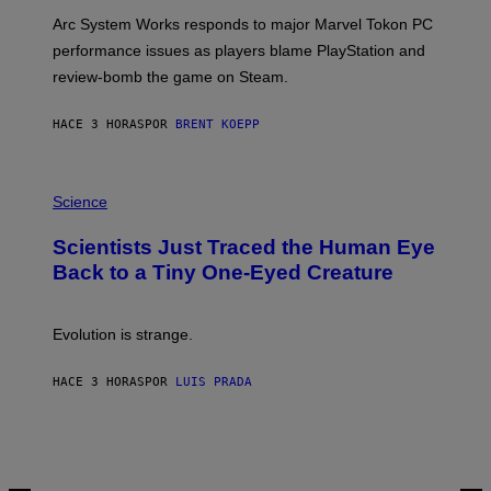
O
T
Arc System Works responds to major Marvel Tokon PC
:
performance issues as players blame PlayStation and
P
L
review-bomb the game on Steam.
A
Y
S
HACE 3 HORAS
POR
BRENT KOEPP
T
A
T
P
I
H
Science
O
O
N
T
,
Scientists Just Traced the Human Eye
O
S
:
T
Back to a Tiny One-Eyed Creature
C
E
S
A
A
M
I
Evolution is strange.
M
A
G
HACE 3 HORAS
POR
LUIS PRADA
E
S
/
G
E
T