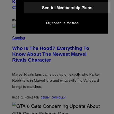
O
Kanye West Dropped One of the Best
B
See All Membership Plans
Collaborative Albums of All Time
Y
D
A
N
HACE 47 MINUTOS
POR
CALEB CATLIN
Or, continue for free
I
E
L
S
B
C
Gaming
O
R
C
E
Z
Who Is The Hood? Everything To
E
A
N
Know About The Newest Marvel
R
S
S
Rivals Character
H
K
O
I
T
/
:
G
Marvel Rivals fans can study up on exactly who Parker
N
E
E
T
Robbins is in Marvel lore and what skills the Vanguard
T
T
brings to matches.
E
Y
A
I
S
M
HACE 2 HORAS
POR
DENNY CONNOLLY
E
A
G
E
S