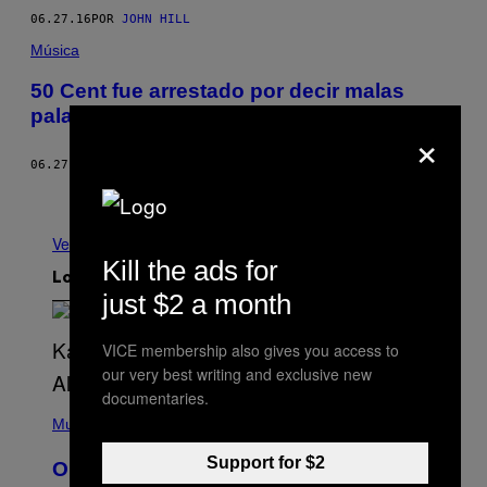
06.27.16
POR
JOHN HILL
Música
50 Cent fue arrestado por decir malas
palabras sobre el escenario
×
06.27.16
POR
JOHN HILL
Más antiguo
Ver todo
Kill the ads for
Lo más reciente
just $2 a month
VICE membership also gives you access to
our very best writing and exclusive new
documentaries.
(
P
Music
H
O
Support for $2
On This Day 15 Years Ago, Jay-Z and
T