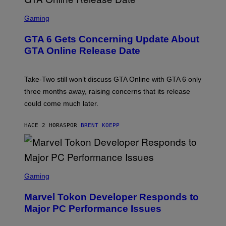
F
O
S
R
C
Gaming
V
R
E
E
GTA 6 Gets Concerning Update About
V
E
O
N
GTA Online Release Date
)
S
H
O
T
Take-Two still won’t discuss GTA Online with GTA 6 only
:
three months away, raising concerns that its release
R
O
could come much later.
C
K
S
HACE 2 HORAS
POR
BRENT KOEPP
T
A
R
G
A
S
M
C
Gaming
E
R
S
E
Marvel Tokon Developer Responds to
E
N
Major PC Performance Issues
S
H