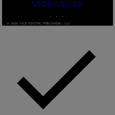
T
VICE
Y
MEDIA
I
M
INSTAGRAM
TIKTOK
YOUTUBE
A
G
© 2026 VICE DIGITAL PUBLISHING, LLC
E
S