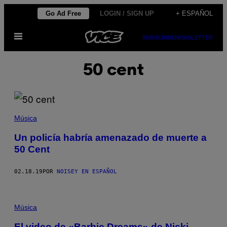
Saltar
Go Ad Free
LOGIN / SIGN UP
+ ESPAÑOL
al
Abrir
contenido
SUBSCRIBE
NEWSLETTER
Menú
50 cent
Música
Un policía habría amenazado de muerte a
50 Cent
02.18.19
POR
NOISEY EN ESPAÑOL
Música
El video de «Barbie Dreams» de Nicki