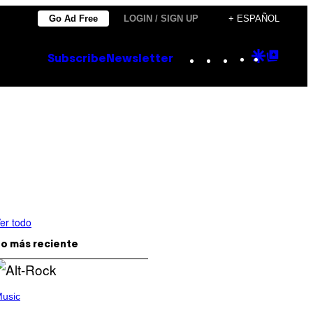
Go Ad Free
LOGIN / SIGN UP
+ ESPAÑOL
Instagram
TikTok
YouTube
Google
Goog
Subscribe
Newsletter
Discove
Top
Posts
er todo
o más reciente
usic