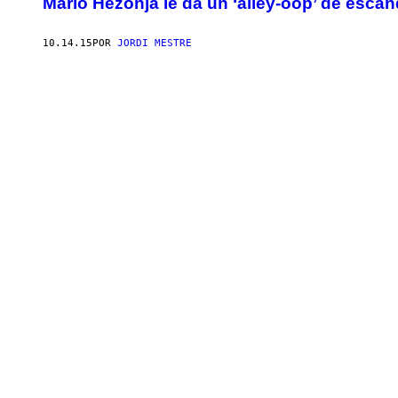
Mario Hezonja le da un ‘alley-oop’ de escá
10.14.15
POR
JORDI MESTRE