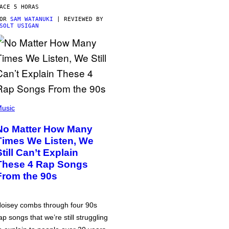
ACE 5 HORAS
POR
SAM WATANUKI
| REVIEWED BY
SOLT USIGAN
usic
No Matter How Many
Times We Listen, We
Still Can’t Explain
These 4 Rap Songs
From the 90s
oisey combs through four 90s
ap songs that we’re still struggling