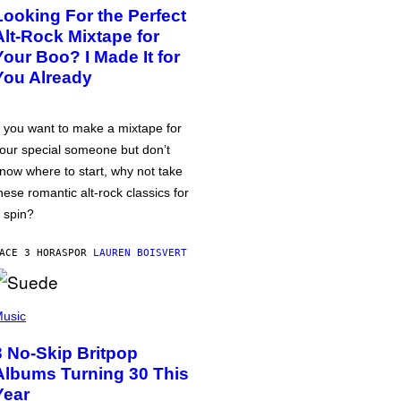
Looking For the Perfect
Alt-Rock Mixtape for
Your Boo? I Made It for
You Already
f you want to make a mixtape for
our special someone but don’t
now where to start, why not take
hese romantic alt-rock classics for
 spin?
ACE 3 HORAS
POR
LAUREN BOISVERT
usic
3 No-Skip Britpop
Albums Turning 30 This
Year