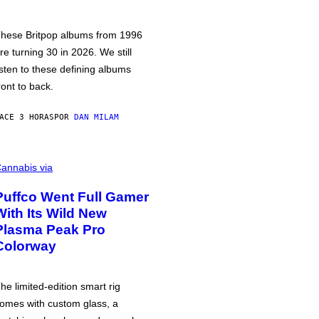
hese Britpop albums from 1996
re turning 30 in 2026. We still
isten to these defining albums
ront to back.
ACE 3 HORAS
POR
DAN MILAM
annabis via
Puffco Went Full Gamer
With Its Wild New
Plasma Peak Pro
Colorway
he limited-edition smart rig
omes with custom glass, a