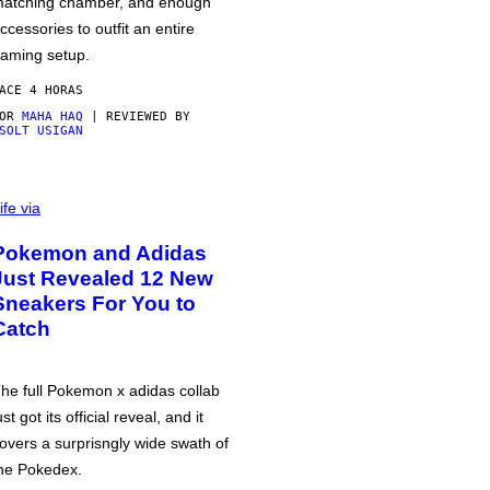
atching chamber, and enough
ccessories to outfit an entire
aming setup.
ACE 4 HORAS
POR
MAHA HAQ
| REVIEWED BY
SOLT USIGAN
ife via
Pokemon and Adidas
Just Revealed 12 New
Sneakers For You to
Catch
he full Pokemon x adidas collab
ust got its official reveal, and it
overs a surprisngly wide swath of
he Pokedex.