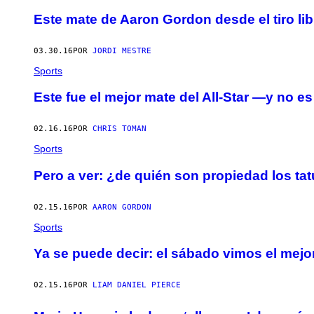
Este mate de Aaron Gordon desde el tiro li
03.30.16
POR
JORDI MESTRE
Sports
Este fue el mejor mate del All-Star —y no e
02.16.16
POR
CHRIS TOMAN
Sports
Pero a ver: ¿de quién son propiedad los ta
02.15.16
POR
AARON GORDON
Sports
Ya se puede decir: el sábado vimos el mejo
02.15.16
POR
LIAM DANIEL PIERCE