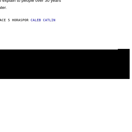
o explain to people over 30 years
ater.
ACE 5 HORAS
POR
CALEB CATLIN