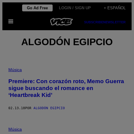
Saltar
Go Ad Free
LOGIN / SIGN UP
+ ESPAÑOL
al
Abrir
contenido
SUBSCRIBE
NEWSLETTER
Menú
ALGODÓN EGIPCIO
Música
Premiere: Con corazón roto, Memo Guerra
sigue buscando el romance en
‘Heartbreak Kid’
02.13.18
POR
ALGODÓN EGIPCIO
Música