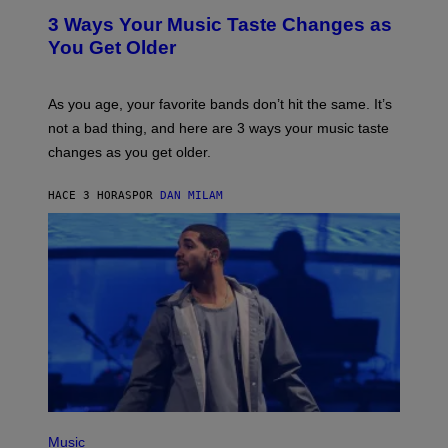
C
T
O
3 Ways Your Music Taste Changes as
O
R
I
You Get Older
B
L
I
L
S
U
/
S
As you age, your favorite bands don’t hit the same. It’s
C
T
O
not a bad thing, and here are 3 ways your music taste
R
R
A
changes as you get older.
B
T
I
I
S
O
HACE 3 HORAS
POR
DAN MILAM
V
N
I
B
A
Y
G
I
E
A
T
N
T
W
Y
A
I
L
M
D
A
I
G
E
E
/
S
G
)
E
(
T
P
Music
T