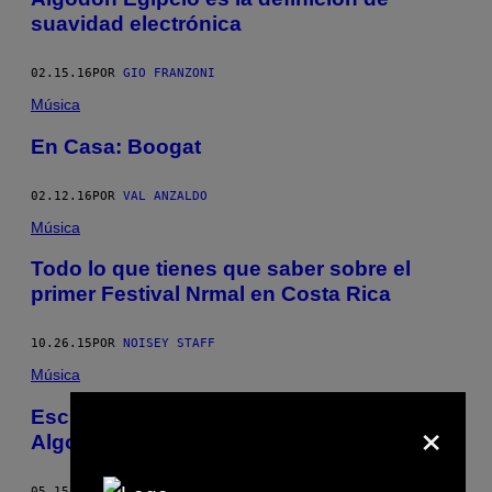
suavidad electrónica
02.15.16
POR
GIO FRANZONI
Música
En Casa: Boogat
02.12.16
POR
VAL ANZALDO
Música
Todo lo que tienes que saber sobre el
primer Festival Nrmal en Costa Rica
10.26.15
POR
NOISEY STAFF
Música
×
Escucha y descarga el nuevo EP de
Algodón Egipcio
05.15.15
POR
NOISEY STAFF