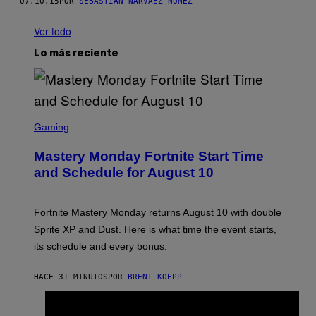
07.10.15
POR
SEBASTIÁN NARVÁEZ NÚÑEZ
Ver todo
Lo más reciente
S
C
Gaming
R
E
Mastery Monday Fortnite Start Time
E
N
and Schedule for August 10
S
H
O
T
Fortnite Mastery Monday returns August 10 with double
:
Sprite XP and Dust. Here is what time the event starts,
E
P
its schedule and every bonus.
I
C
G
HACE 31 MINUTOS
POR
BRENT KOEPP
A
M
E
I
S