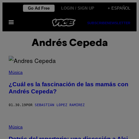
Saltar
Go Ad Free
LOGIN / SIGN UP
+ ESPAÑOL
al
Abrir
contenido
SUBSCRIBE
NEWSLETTER
Menú
Andrés Cepeda
Música
¿Cuál es la fascinación de las mamás con
Andrés Cepeda?
01.30.19
POR
SEBASTIÁN LÓPEZ RAMÍREZ
Música
Detrás del repertorio: una disección a Alci