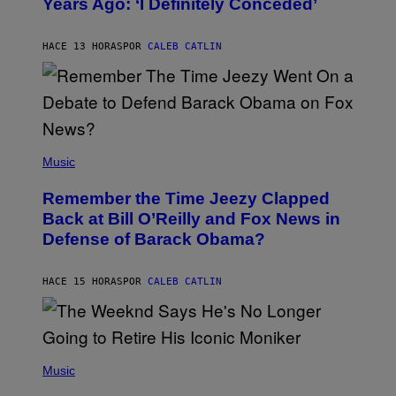
Years Ago: ‘I Definitely Conceded’
Y
J
O
H
HACE 13 HORAS
POR
CALEB CATLIN
N
N
Y
N
U
N
E
(
Z
P
Music
/
H
W
O
I
Remember the Time Jeezy Clapped
T
R
O
Back at Bill O’Reilly and Fox News in
E
B
I
Defense of Barack Obama?
Y
M
T
A
I
G
M
HACE 15 HORAS
POR
CALEB CATLIN
E
M
)
O
S
E
N
(
F
P
Music
E
H
L
O