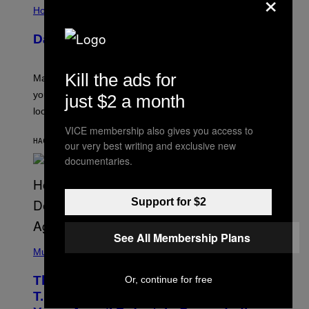
×
L
Horoscopes
L
U
Daily Horoscope: August 10, 2026
S
T
R
A
Kill the ads for
Mars wraps up its time in Gemini tonight. Whatever
T
I
you’ve been moving fast on, today’s the day to actually
just $2 a month
O
look at it.
N
B
VICE membership also gives you access to
Y
HACE 7 HORAS
POR
ASHLEY FIKE
R
our very best writing and exclusive new
E
documentaries.
E
S
A
.
Support for $2
See All Membership Plans
(
P
Music
H
O
The 90s Hip-Hop Legend Who Made
Or, continue for free
T
O
T.I. Delay His Debut Album Over 20
B