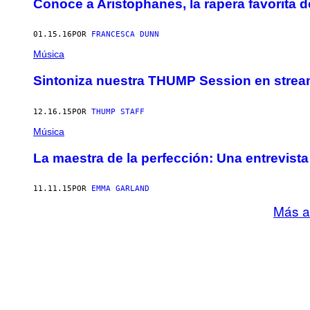
Conoce a Aristophanes, la rapera favorita 
01.15.16
POR
FRANCESCA DUNN
Música
Sintoniza nuestra THUMP Session en strea
12.16.15
POR
THUMP STAFF
Música
La maestra de la perfección: Una entrevist
11.11.15
POR
EMMA GARLAND
Más a