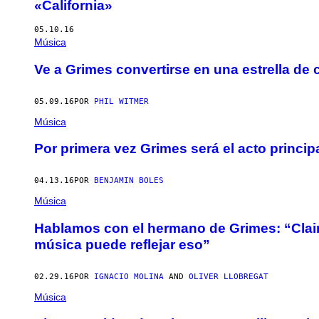
«California»
05.10.16
Música
Ve a Grimes convertirse en una estrella de 
05.09.16
POR
PHIL WITMER
Música
Por primera vez Grimes será el acto princi
04.13.16
POR
BENJAMIN BOLES
Música
Hablamos con el hermano de Grimes: “Clai
música puede reflejar eso”
02.29.16
POR
IGNACIO MOLINA
AND
OLIVER LLOBREGAT
Música