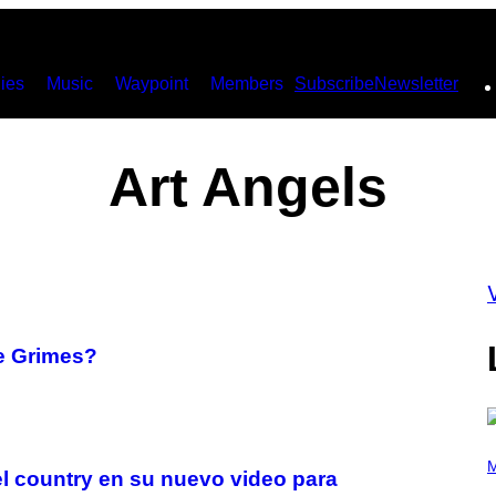
ies
Music
Waypoint
Members
Subscribe
Newsletter
Art Angels
e Grimes?
P
H
M
el country en su nuevo video para
O