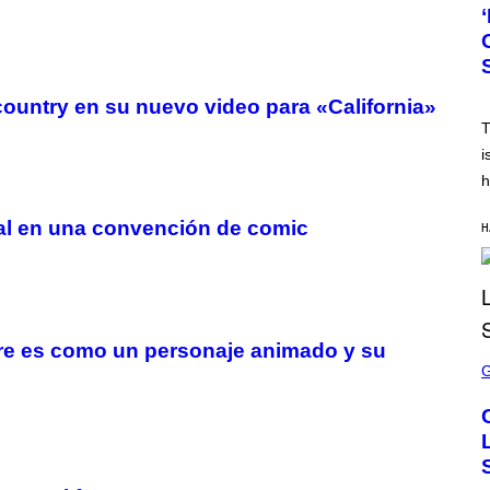
T
O
B
Y
N
I
C
country en su nuevo video para «California»
K
T
L
A
i
H
h
A
M
/
pal en una convención de comic
H
G
E
T
T
Y
I
M
A
re es como un personaje animado y su
S
G
C
E
R
S
E
E
N
S
H
O