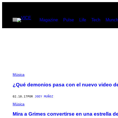
Saltar
al
Abrir
Magazine
Pulse
Life
Tech
Munch
contenido
Menú
Música
¿Qué demonios pasa con el nuevo video d
02.10.17
POR
JOEY MUÑOZ
Música
Mira a Grimes convertirse en una estrella d