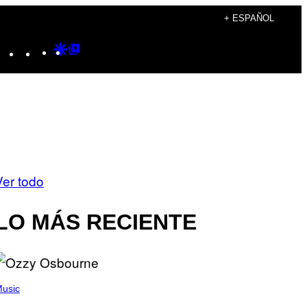
+ ESPAÑOL
Instagram
TikTok
YouTube
Google
Google
Discover
Top
Posts
Ver todo
LO MÁS RECIENTE
usic