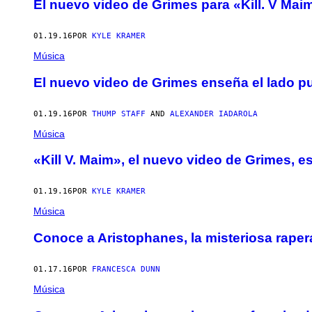
El nuevo video de Grimes para «Kill. V Maim
01.19.16
POR
KYLE KRAMER
Música
El nuevo video de Grimes enseña el lado p
01.19.16
POR
THUMP STAFF
AND
ALEXANDER IADAROLA
Música
«Kill V. Maim», el nuevo video de Grimes, es
01.19.16
POR
KYLE KRAMER
Música
Conoce a Aristophanes, la misteriosa raper
01.17.16
POR
FRANCESCA DUNN
Música