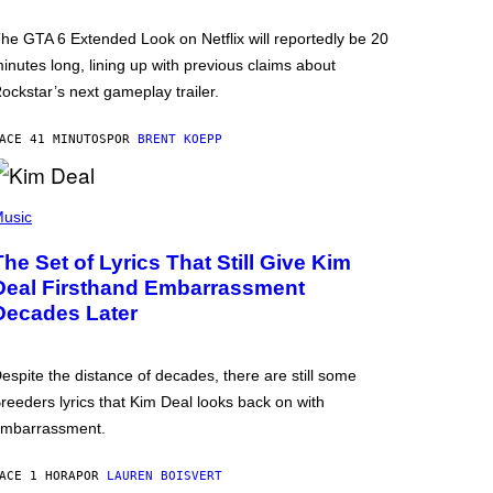
he GTA 6 Extended Look on Netflix will reportedly be 20
inutes long, lining up with previous claims about
ockstar’s next gameplay trailer.
ACE 41 MINUTOS
POR
BRENT KOEPP
usic
The Set of Lyrics That Still Give Kim
Deal Firsthand Embarrassment
Decades Later
espite the distance of decades, there are still some
reeders lyrics that Kim Deal looks back on with
mbarrassment.
ACE 1 HORA
POR
LAUREN BOISVERT