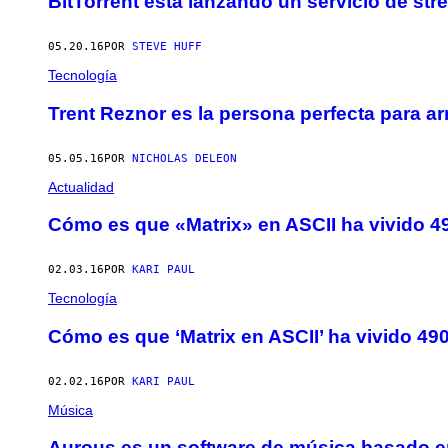
BitTorrent está lanzando un servicio de str
05.20.16
POR
STEVE HUFF
Tecnología
Trent Reznor es la persona perfecta para ar
05.05.16
POR
NICHOLAS DELEON
Actualidad
Cómo es que «Matrix» en ASCII ha vivido 4
02.03.16
POR
KARI PAUL
Tecnología
Cómo es que ‘Matrix en ASCII’ ha vivido 4
02.02.16
POR
KARI PAUL
Música
Aurous es un software de música basado en