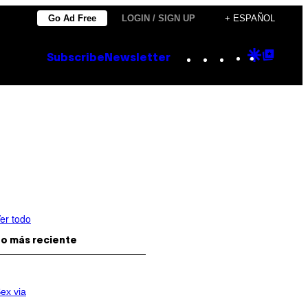
Go Ad Free
LOGIN / SIGN UP
+ ESPAÑOL
Instagram
TikTok
YouTube
Google
Goog
Subscribe
Newsletter
Discove
Top
Posts
er todo
o más reciente
ex via