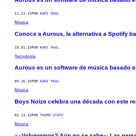
11.13.15
POR
KARI PAUL
Música
Conoce a Aurous, la alternativa a Spotify b
10.01.15
POR
KARI PAUL
Tecnología
Aurous es un software de música basado en
09.16.15
POR
KARI PAUL
Música
Boys Noize celebra una década con este re
02.13.15
POR
THUMP STAFF
Música
«¿Volveremos? Aún no se sabe»: Las person