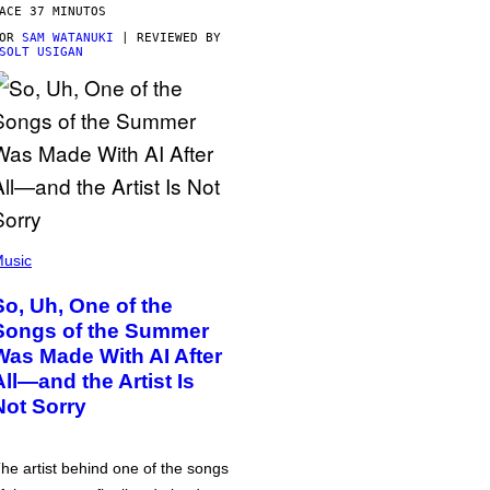
ACE 37 MINUTOS
POR
SAM WATANUKI
| REVIEWED BY
SOLT USIGAN
usic
So, Uh, One of the
Songs of the Summer
Was Made With AI After
All—and the Artist Is
Not Sorry
he artist behind one of the songs