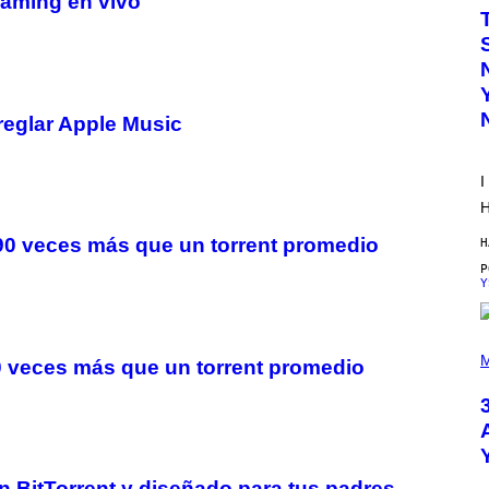
eaming en vivo
W
A
T
A
N
U
K
I
reglar Apple Music
F
O
R
I
V
I
H
C
E
90 veces más que un torrent promedio
H
Y
P
H
M
90 veces más que un torrent promedio
O
T
O
B
Y
S
C
 BitTorrent y diseñado para tus padres