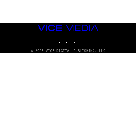
Y
/
R
E
D
F
VICE
E
R
MEDIA
N
INSTAGRAM
TIKTOK
YOUTUBE
S
)
© 2026 VICE DIGITAL PUBLISHING, LLC