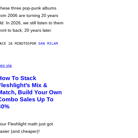
hese three pop-punk albums
rom 2006 are turning 20 years
ld. In 2026, we still listen to them
ront to back, 20 years later.
ACE 26 MINUTOS
POR
DAN MILAM
ex via
How To Stack
Fleshlight’s Mix &
Match, Build Your Own
Combo Sales Up To
30%
our Fleshlight math just got
asier (and cheaper)!