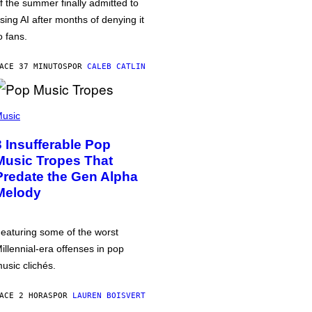
f the summer finally admitted to
sing AI after months of denying it
o fans.
ACE 37 MINUTOS
POR
CALEB CATLIN
usic
3 Insufferable Pop
Music Tropes That
Predate the Gen Alpha
Melody
eaturing some of the worst
illennial-era offenses in pop
usic clichés.
ACE 2 HORAS
POR
LAUREN BOISVERT