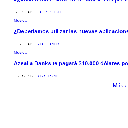
12.18.14
POR
JASON KOEBLER
Música
¿Deberíamos utilizar las nuevas aplicacion
11.29.14
POR
ZIAD RAMLEY
Música
Azealia Banks te pagará $10,000 dólares p
11.18.14
POR
VICE THUMP
Más a