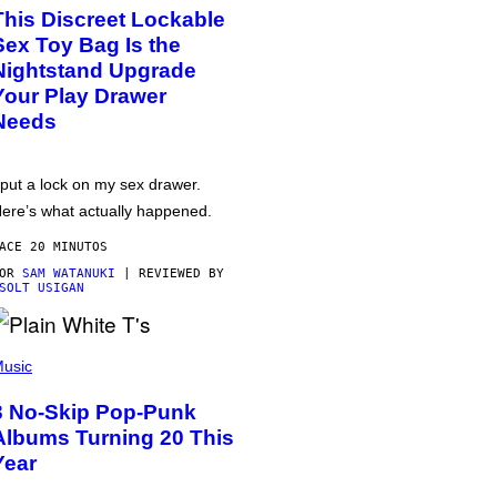
This Discreet Lockable
Sex Toy Bag Is the
Nightstand Upgrade
Your Play Drawer
Needs
 put a lock on my sex drawer.
ere’s what actually happened.
ACE 20 MINUTOS
POR
SAM WATANUKI
| REVIEWED BY
SOLT USIGAN
usic
3 No-Skip Pop-Punk
Albums Turning 20 This
Year