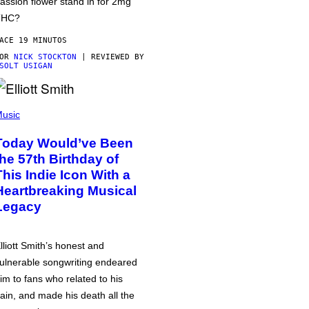
assion flower stand in for 2mg
THC?
ACE 19 MINUTOS
POR
NICK STOCKTON
| REVIEWED BY
SOLT USIGAN
usic
Today Would’ve Been
the 57th Birthday of
This Indie Icon With a
Heartbreaking Musical
Legacy
lliott Smith’s honest and
ulnerable songwriting endeared
im to fans who related to his
ain, and made his death all the