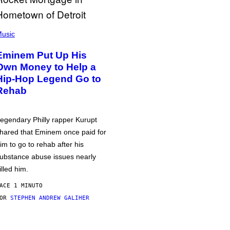
usic
Eminem Put Up His
Own Money to Help a
Hip-Hop Legend Go to
Rehab
egendary Philly rapper Kurupt
hared that Eminem once paid for
im to go to rehab after his
ubstance abuse issues nearly
illed him.
ACE 1 MINUTO
POR
STEPHEN ANDREW GALIHER