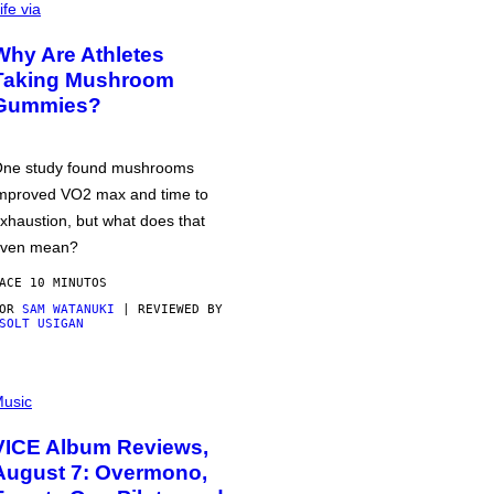
ife via
Why Are Athletes
Taking Mushroom
Gummies?
ne study found mushrooms
mproved VO2 max and time to
xhaustion, but what does that
ven mean?
ACE 10 MINUTOS
POR
SAM WATANUKI
| REVIEWED BY
SOLT USIGAN
usic
VICE Album Reviews,
August 7: Overmono,