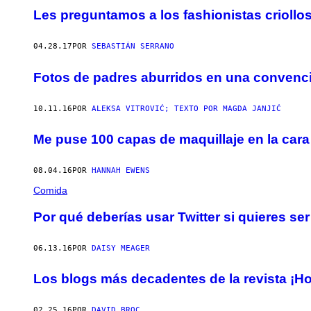
Les preguntamos a los fashionistas criollo
04.28.17
POR
SEBASTIÁN SERRANO
Fotos de padres aburridos en una convenc
10.11.16
POR
ALEKSA VITROVIĆ; TEXTO POR MAGDA JANJIĆ
Me puse 100 capas de maquillaje en la cara
08.04.16
POR
HANNAH EWENS
Comida
Por qué deberías usar Twitter si quieres ser
06.13.16
POR
DAISY MEAGER
Los blogs más decadentes de la revista ¡Ho
02.25.16
POR
DAVID BROC