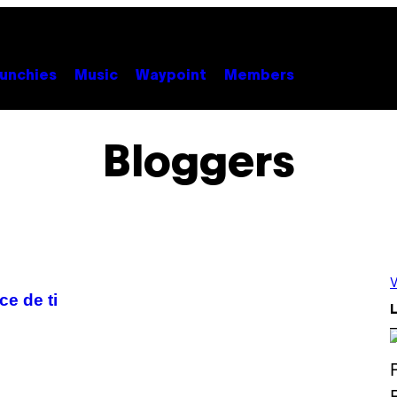
unchies
Music
Waypoint
Members
Bloggers
V
ce de ti
L