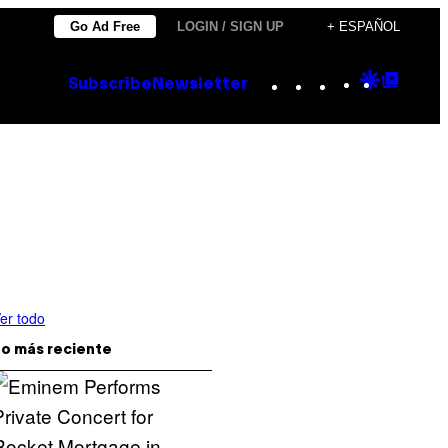
Go Ad Free
LOGIN / SIGN UP
+ ESPAÑOL
Instagram
TikTok
YouTube
Google
Goog
Subscribe
Newsletter
Discove
Top
Posts
er todo
o más reciente