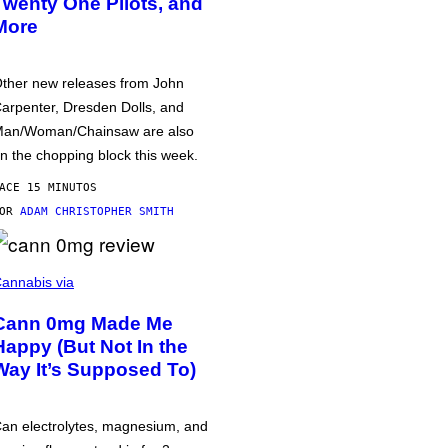
Twenty One Pilots, and
More
ther new releases from John
arpenter, Dresden Dolls, and
an/Woman/Chainsaw are also
n the chopping block this week.
ACE 15 MINUTOS
POR
ADAM CHRISTOPHER SMITH
annabis via
Cann 0mg Made Me
Happy (But Not In the
Way It’s Supposed To)
an electrolytes, magnesium, and