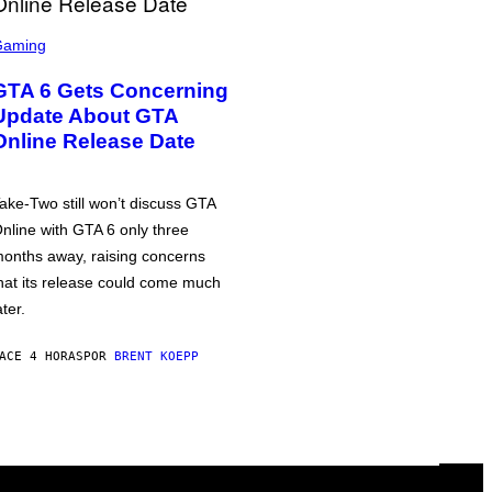
Gaming
GTA 6 Gets Concerning
Update About GTA
Online Release Date
ake-Two still won’t discuss GTA
nline with GTA 6 only three
onths away, raising concerns
hat its release could come much
ater.
ACE 4 HORAS
POR
BRENT KOEPP