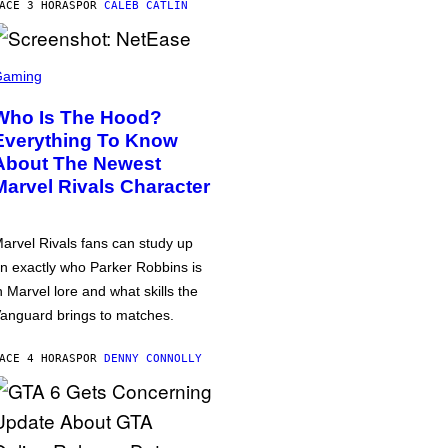
ACE 3 HORAS
POR
CALEB CATLIN
Gaming
Who Is The Hood?
Everything To Know
About The Newest
Marvel Rivals Character
arvel Rivals fans can study up
n exactly who Parker Robbins is
n Marvel lore and what skills the
anguard brings to matches.
ACE 4 HORAS
POR
DENNY CONNOLLY