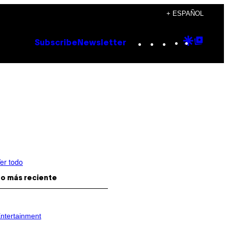
+ ESPAÑOL
Instagram
TikTok
YouTube
Google
Goog
Subscribe
Newsletter
Discove
Top
Posts
er todo
o más reciente
ntertainment