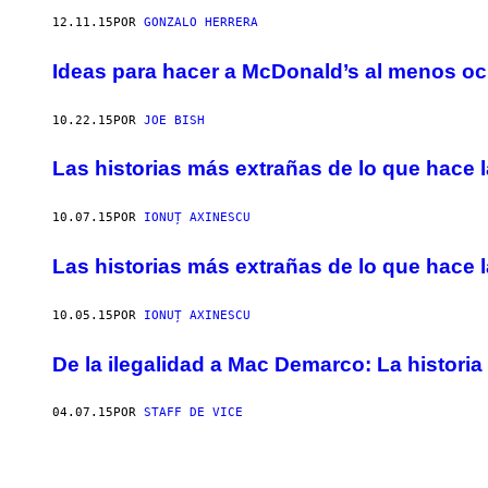
12.11.15
POR
GONZALO HERRERA
Ideas para hacer a McDonald’s al menos o
10.22.15
POR
JOE BISH
Las historias más extrañas de lo que hace 
10.07.15
POR
IONUȚ AXINESCU
Las historias más extrañas de lo que hace 
10.05.15
POR
IONUȚ AXINESCU
De la ilegalidad a Mac Demarco: La historia 
04.07.15
POR
STAFF DE VICE