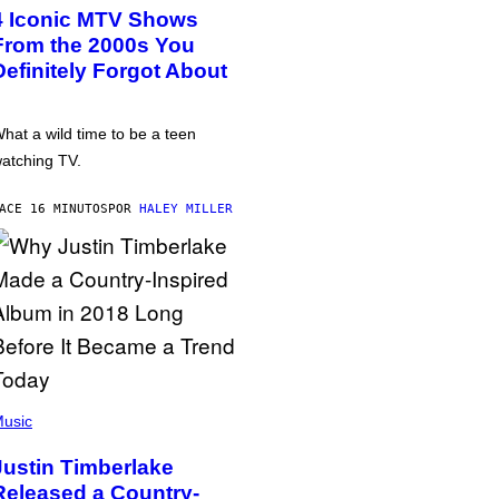
4 Iconic MTV Shows
From the 2000s You
Definitely Forgot About
hat a wild time to be a teen
atching TV.
ACE 16 MINUTOS
POR
HALEY MILLER
usic
Justin Timberlake
Released a Country-