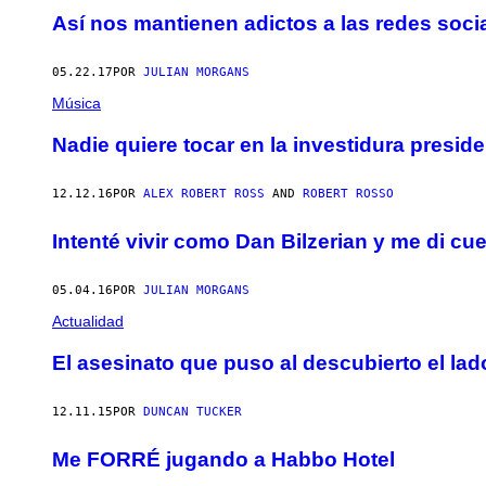
Así nos mantienen adictos a las redes soci
05.22.17
POR
JULIAN MORGANS
Música
Nadie quiere tocar en la investidura presid
12.12.16
POR
ALEX ROBERT ROSS
AND
ROBERT ROSSO
Intenté vivir como Dan Bilzerian y me di cu
05.04.16
POR
JULIAN MORGANS
Actualidad
El asesinato que puso al descubierto el la
12.11.15
POR
DUNCAN TUCKER
Me FORRÉ jugando a Habbo Hotel