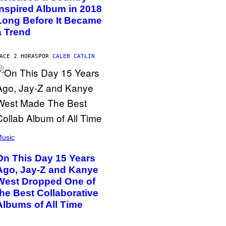
Inspired Album in 2018
Long Before It Became
a Trend
ACE 2 HORAS
POR
CALEB CATLIN
usic
On This Day 15 Years
Ago, Jay-Z and Kanye
West Dropped One of
the Best Collaborative
Albums of All Time