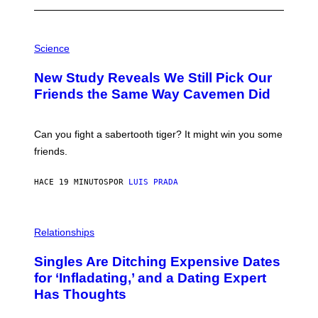
P
H
Science
O
T
New Study Reveals We Still Pick Our
O
:
Friends the Same Way Cavemen Did
C
S
A
-
Can you fight a sabertooth tiger? It might win you some
P
friends.
R
I
N
HACE 19 MINUTOS
POR
LUIS PRADA
T
S
T
O
P
C
H
Relationships
K
O
/
T
Singles Are Ditching Expensive Dates
G
O
E
:
for ‘Infladating,’ and a Dating Expert
T
P
T
Has Thoughts
I
Y
X
I
E