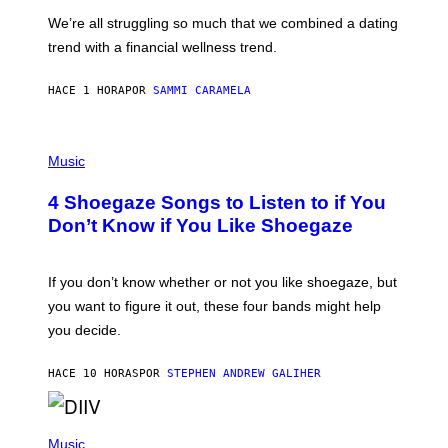
M
L
We’re all struggling so much that we combined a dating
A
S
G
E
trend with a financial wellness trend.
E
F
S
F
E
HACE 1 HORA
POR
SAMMI CARAMELA
C
T
/
P
G
H
Music
E
O
T
T
T
4 Shoegaze Songs to Listen to if You
O
Y
B
I
Don’t Know if You Like Shoegaze
Y
M
S
A
C
G
O
If you don’t know whether or not you like shoegaze, but
E
T
S
you want to figure it out, these four bands might help
T
L
you decide.
E
G
A
HACE 10 HORAS
POR
STEPHEN ANDREW GALIHER
T
O
/
(
G
P
Music
E