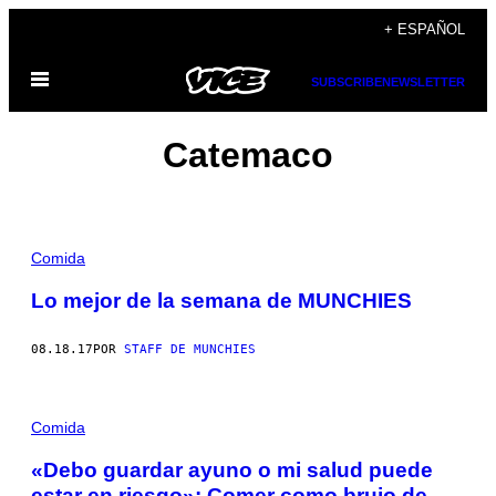
Saltar
+ ESPAÑOL
al
Abrir
contenido
SUBSCRIBE
NEWSLETTER
Menú
Catemaco
Comida
Lo mejor de la semana de MUNCHIES
08.18.17
POR
STAFF DE MUNCHIES
Comida
«Debo guardar ayuno o mi salud puede
estar en riesgo»: Comer como brujo de