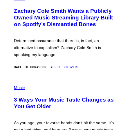
H
T
O
T
Zachary Cole Smith Wants a Publicly
T
Y
O
I
Owned Music Streaming Library Built
B
M
on Spotify’s Dismantled Bones
Y
A
R
G
O
E
B
S
Determined assurance that there is, in fact, an
E
R
alternative to capitalism? Zachary Cole Smith is
T
speaking my language.
O
P
A
HACE 10 HORAS
POR
LAUREN BOISVERT
N
U
C
C
P
I
H
Music
–
O
C
T
O
3 Ways Your Music Taste Changes as
O
R
I
You Get Older
B
L
I
L
S
U
/
S
As you age, your favorite bands don’t hit the same. It’s
C
T
O
not a bad thing, and here are 3 ways your music taste