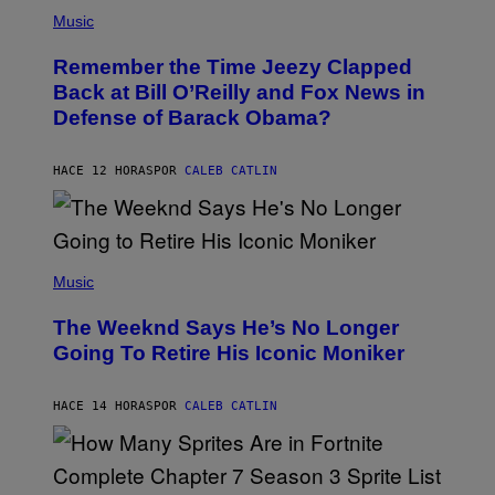
(
Z
P
Music
/
H
W
O
I
Remember the Time Jeezy Clapped
T
R
O
Back at Bill O’Reilly and Fox News in
E
B
I
Defense of Barack Obama?
Y
M
T
A
I
G
M
HACE 12 HORAS
POR
CALEB CATLIN
E
M
)
O
S
E
N
(
F
P
Music
E
H
L
O
D
The Weeknd Says He’s No Longer
T
E
O
Going To Retire His Iconic Moniker
R
B
/
Y
G
P
E
HACE 14 HORAS
POR
CALEB CATLIN
E
T
D
T
R
Y
O
I
B
M
E