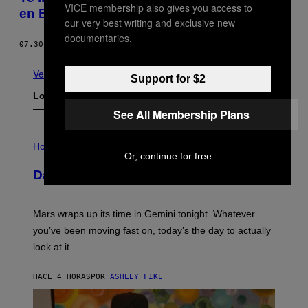
VICE membership also gives you access to
en Español
our very best writing and exclusive new
documentaries.
07.30.15
POR
STAFF DE MUNCHIES
Ver todo
Support for $2
Lo más reciente
See All Membership Plans
I
L
Horoscopes
Or, continue for free
L
U
Daily Horoscope: August 10, 2026
S
T
R
A
Mars wraps up its time in Gemini tonight. Whatever
T
I
you’ve been moving fast on, today’s the day to actually
O
look at it.
N
B
Y
HACE 4 HORAS
POR
ASHLEY FIKE
R
E
E