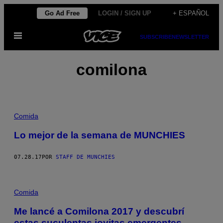
Saltar
Go Ad Free
LOGIN / SIGN UP
+ ESPAÑOL
al
Abrir
contenido
SUBSCRIBE
NEWSLETTER
Menú
comilona
Comida
Lo mejor de la semana de MUNCHIES
07.28.17
POR
STAFF DE MUNCHIES
Comida
Me lancé a Comilona 2017 y descubrí
estas suculentas joyitas emergentes