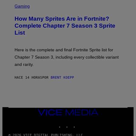
S
A
C
C
G
Gaming
E
R
E
R
E
S
How Many Sprites Are in Fortnite?
R
E
)
A
N
Complete Chapter 7 Season 3 Sprite
/
S
List
G
H
E
O
T
T
T
:
Here is the complete and final Fortnite Sprite list for
Y
E
I
P
Chapter 7 Season 3, including every collectible variant
M
I
A
and rarity.
C
G
G
E
A
S
HACE 14 HORAS
POR
BRENT KOEPP
M
F
E
O
S
R
L
I
V
E
VICE
N
MEDIA
A
T
INSTAGRAM
TIKTOK
YOUTUBE
I
O
© 2026 VICE DIGITAL PUBLISHING, LLC