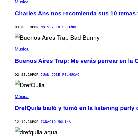
Música
Charles Ans nos recomienda sus 10 temas f
03.06.19
POR
NOISEY EN ESPAÑOL
Música
Buenos Aires Trap: Me verás perrear en la C
02.25.19
POR
JUAN JOSÉ RELMUCAO
Música
DrefQuila bailó y fumó en la listening party
12.19.18
POR
IGNACIO MOLINA