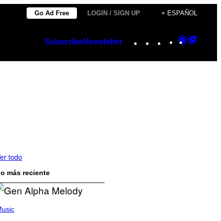
Go Ad Free
LOGIN / SIGN UP
+ ESPAÑOL
Instagram
TikTok
YouTube
Google
Googl
Subscribe
Newsletter
Discover
Top
Posts
er todo
o más reciente
usic