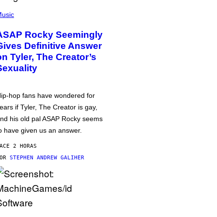
usic
ASAP Rocky Seemingly
Gives Definitive Answer
on Tyler, The Creator’s
Sexuality
ip-hop fans have wondered for
ears if Tyler, The Creator is gay,
nd his old pal ASAP Rocky seems
o have given us an answer.
ACE 2 HORAS
POR
STEPHEN ANDREW GALIHER