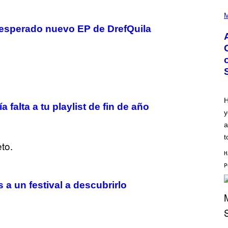
P
H
M
O
l esperado nuevo EP de DrefQuila
T
O
B
Y
M
O
N
I
C
A
H
 falta a tu playlist de fin de año
S
y
C
H
a
I
P
t
P
E
H
R
/
G
E
 a un festival a descubrirlo
T
T
Y
I
M
S