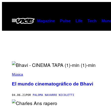
Saltar
al
contenido
Abrir
Magazine
Pulse
Life
Tech
Munc
Menú
Música
El mundo cinematográfico de Bhavi
04.06.21
POR
PALOMA NAVARRO NICOLETTI