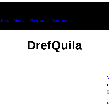
hies
Music
Waypoint
Members
DrefQuila
V
L
(
P
M
H