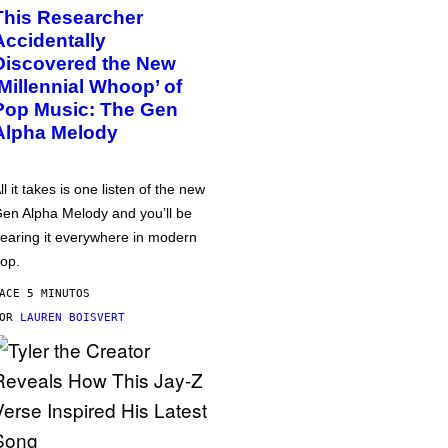
This Researcher
Accidentally
Discovered the New
‘Millennial Whoop’ of
Pop Music: The Gen
Alpha Melody
ll it takes is one listen of the new
en Alpha Melody and you’ll be
earing it everywhere in modern
op.
ACE 5 MINUTOS
POR
LAUREN BOISVERT