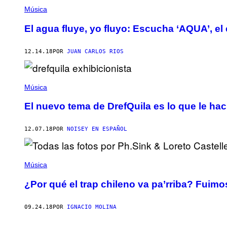
Música
El agua fluye, yo fluyo: Escucha ‘AQUA’, e
12.14.18
POR
JUAN CARLOS RIOS
Música
El nuevo tema de DrefQuila es lo que le hacía
12.07.18
POR
NOISEY EN ESPAÑOL
Música
¿Por qué el trap chileno va pa’rriba? Fuimos
09.24.18
POR
IGNACIO MOLINA