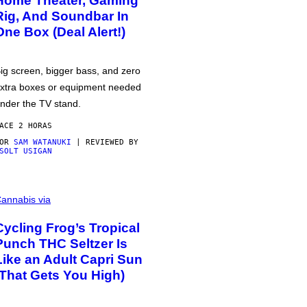
Home Theater, Gaming
Rig, And Soundbar In
One Box (Deal Alert!)
ig screen, bigger bass, and zero
xtra boxes or equipment needed
nder the TV stand.
ACE 2 HORAS
POR
SAM WATANUKI
| REVIEWED BY
SOLT USIGAN
annabis via
Cycling Frog’s Tropical
Punch THC Seltzer Is
Like an Adult Capri Sun
(That Gets You High)