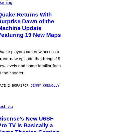
Gaming
Quake Returns With
Surprise Dawn of the
Machine Update
Featuring 19 New Maps
uake players can now access a
rand-new episode that brings 19
ew levels and some familiar foes
o the shooter.
ACE 2 HORAS
POR
DENNY CONNOLLY
ech via
Hisense’s New U6SF
Pro TV Is Basically a