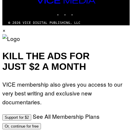
E
MEDIA
G
INSTAGRAM
TIKTOK
YOUTUBE
R
A
N
© 2026 VICE DIGITAL PUBLISHING, LLC
I
×
T
Z
/
W
I
R
KILL THE ADS FOR
E
I
JUST $2 A MONTH
M
A
G
E
VICE membership also gives you access to our
)
very best writing and exclusive new
documentaries.
See All Membership Plans
Support for $2
Or, continue for free