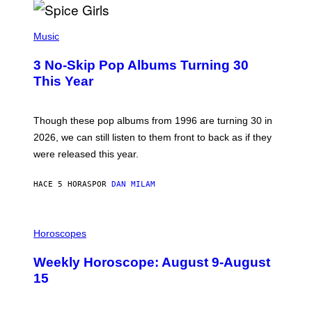
T
H
P
Y
H
Music
/
O
W
T
I
3 No-Skip Pop Albums Turning 30
O
R
B
E
This Year
Y
I
T
M
I
A
M
G
Though these pop albums from 1996 are turning 30 in
R
E
2026, we can still listen to them front to back as if they
O
N
were released this year.
E
Y
/
HACE 5 HORAS
POR
DAN MILAM
G
E
T
I
T
L
Horoscopes
Y
L
I
U
M
Weekly Horoscope: August 9-August
S
A
T
G
15
R
E
A
S
T