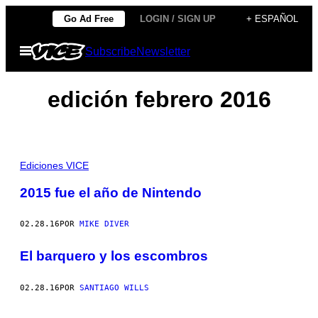
Saltar
Go Ad Free
LOGIN / SIGN UP
+ ESPAÑOL
al
Abrir
Subscribe
Newsletter
contenido
Menú
edición febrero 2016
Ediciones VICE
2015 fue el año de Nintendo
02.28.16
POR
MIKE DIVER
El barquero y los escombros
02.28.16
POR
SANTIAGO WILLS