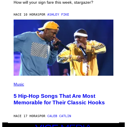
I
How will your sign fare this week, stargazer?
O
N
B
HACE 10 HORAS
POR
ASHLEY FIKE
Y
R
E
E
S
A
(
P
Music
H
O
5 Hip-Hop Songs That Are Most
T
O
Memorable for Their Classic Hooks
B
Y
S
HACE 17 HORAS
POR
CALEB CATLIN
T
E
V
VICE