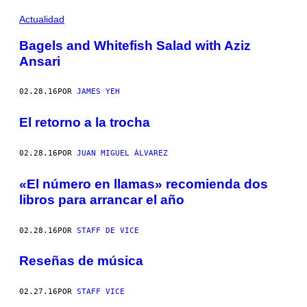
Actualidad
Bagels and Whitefish Salad with Aziz
Ansari
02.28.16
POR
JAMES YEH
El retorno a la trocha
02.28.16
POR
JUAN MIGUEL ÁLVAREZ
«El número en llamas» recomienda dos
libros para arrancar el año
02.28.16
POR
STAFF DE VICE
Reseñas de música
02.27.16
POR
STAFF VICE