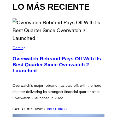
LO MÁS RECIENTE
S
C
Gaming
R
E
Overwatch Rebrand Pays Off With Its
E
N
Best Quarter Since Overwatch 2
S
Launched
H
O
T
:
Overwatch’s major rebrand has paid off, with the hero
B
L
shooter delivering its strongest financial quarter since
I
Overwatch 2 launched in 2022.
Z
Z
A
HACE 43 MINUTOS
POR
BRENT KOEPP
R
D