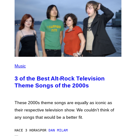
P
H
Music
O
T
3 of the Best Alt-Rock Television
O
B
Theme Songs of the 2000s
Y
J
A
M
These 2000s theme songs are equally as iconic as
I
their respective television show. We couldn’t think of
E
M
any songs that would be a better fit.
C
C
A
HACE 3 HORAS
POR
DAN MILAM
R