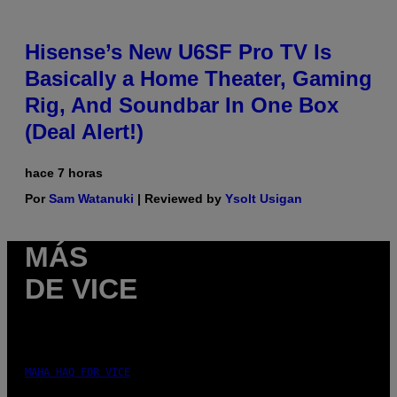
Hisense’s New U6SF Pro TV Is
Basically a Home Theater, Gaming
Rig, And Soundbar In One Box
(Deal Alert!)
hace 7 horas
Por
Sam Watanuki
| Reviewed by
Ysolt Usigan
MÁS
DE VICE
MAHA HAQ FOR VICE