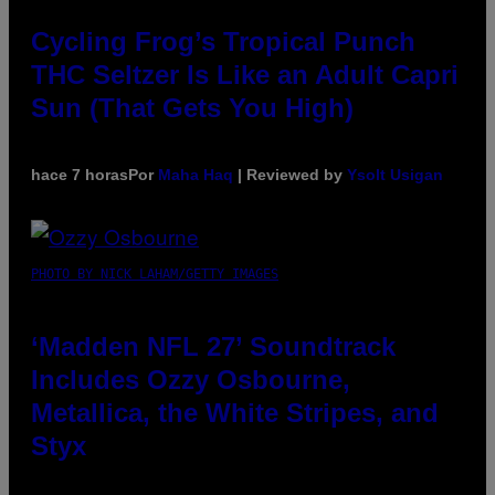
Cycling Frog’s Tropical Punch
THC Seltzer Is Like an Adult Capri
Sun (That Gets You High)
hace 7 horas
Por
Maha Haq
| Reviewed by
Ysolt Usigan
PHOTO BY NICK LAHAM/GETTY IMAGES
‘Madden NFL 27’ Soundtrack
Includes Ozzy Osbourne,
Metallica, the White Stripes, and
Styx