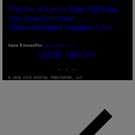
The Set of Lyrics That Still Give
Kim Deal Firsthand
Embarrassment Decades Later
hace 9 horas
Por
Lauren Boisvert
VICE
MEDIA
INSTAGRAM
TIKTOK
YOUTUBE
© 2026 VICE DIGITAL PUBLISHING, LLC