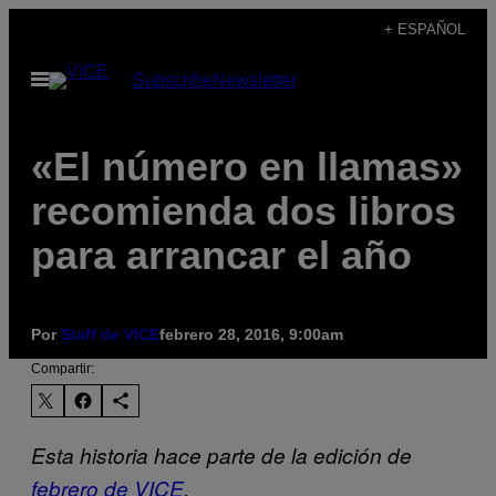
Saltar
+ ESPAÑOL
al
Abrir
Subscribe
Newsletter
contenido
Menú
«El número en llamas»
recomienda dos libros
para arrancar el año
Por
Staff de VICE
febrero 28, 2016, 9:00am
Compartir:
Esta historia hace parte de la edición de
febrero de VICE
.