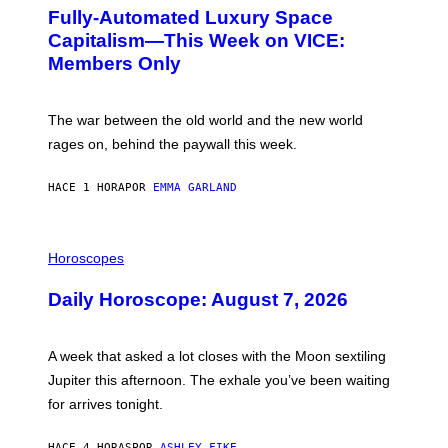
G
Fully-Automated Luxury Space
E
:
Capitalism—This Week on VICE:
N
Members Only
I
C
K
D
The war between the old world and the new world
O
V
rages on, behind the paywall this week.
E
HACE 1 HORA
POR
EMMA GARLAND
I
L
Horoscopes
L
U
Daily Horoscope: August 7, 2026
S
T
R
A
A week that asked a lot closes with the Moon sextiling
T
I
Jupiter this afternoon. The exhale you’ve been waiting
O
for arrives tonight.
N
B
Y
HACE 4 HORAS
POR
ASHLEY FIKE