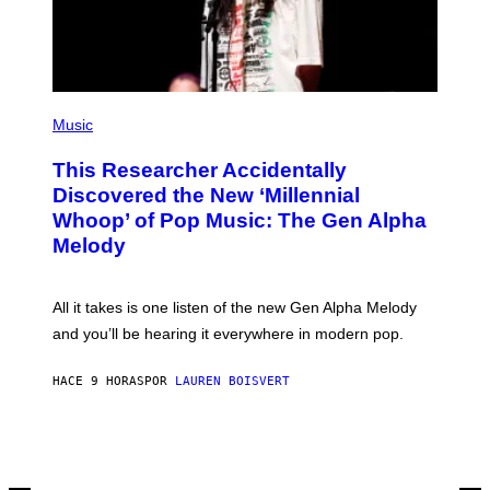
M
A
G
E
S
F
(
O
P
Music
R
H
R
O
A
This Researcher Accidentally
T
D
O
Discovered the New ‘Millennial
I
B
O
Whoop’ of Pop Music: The Gen Alpha
Y
D
T
Melody
I
A
S
Y
N
L
E
O
All it takes is one listen of the new Gen Alpha Melody
Y
R
and you’ll be hearing it everywhere in modern pop.
H
I
L
HACE 9 HORAS
POR
LAUREN BOISVERT
L
/
G
E
T
T
Y