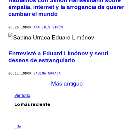
Hablamos con Simon Hanselmann sobre
empatía, internet y la arrogancia de querer
cambiar el mundo
06.26.19
POR
ANA IRIS SIMÓN
Entrevisté a Eduard Limónov y sentí
deseos de estrangularlo
06.11.19
POR
SABINA URRACA
Más antiguo
Ver todo
Lo más reciente
I
M
Life
A