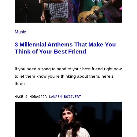
T
Y
I
M
A
G
P
E
H
Music
S
O
T
3 Millennial Anthems That Make You
O
B
Think of Your Best Friend
Y
K
E
V
If you need a song to send to your best friend right now
I
to let them know you’re thinking about them, here’s
N
W
three.
I
N
T
HACE 9 HORAS
POR
LAUREN BOISVERT
E
R
/
G
E
T
T
Y
I