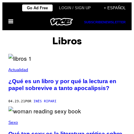
Saltar
Go Ad Free
LOGIN / SIGN UP
+ ESPAÑOL
al
Abrir
contenido
SUBSCRIBE
NEWSLETTER
Menú
Libros
Actualidad
¿Qué es un libro y por qué la lectura en
papel sobrevive a tanto apocalipsis?
04.23.21
POR
INÉS RIPARI
Sexo
Qué tan sexy es la literatura erótica sobre