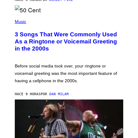
R
E
E
S
P
A
H
Music
.
O
T
3 Songs That Were Commonly Used
O
B
As a Ringtone or Voicemail Greeting
Y
in the 2000s
G
R
E
G
Before social media took over, your ringtone or
O
R
voicemail greeting was the most important feature of
Y
having a cellphone in the 2000s.
B
O
J
HACE 9 HORAS
POR
DAN MILAM
O
R
Q
U
E
Z
/
G
E
T