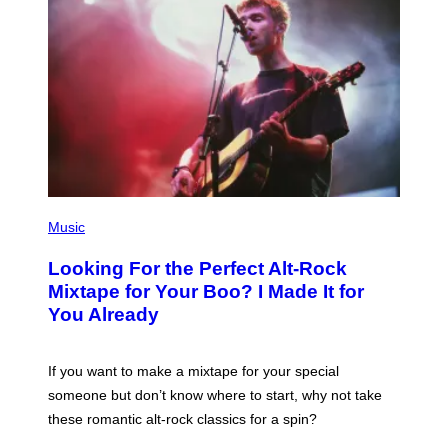
(
P
Music
H
O
Looking For the Perfect Alt-Rock
T
O
Mixtape for Your Boo? I Made It for
B
You Already
Y
M
I
C
If you want to make a mixtape for your special
K
H
someone but don’t know where to start, why not take
U
these romantic alt-rock classics for a spin?
T
S