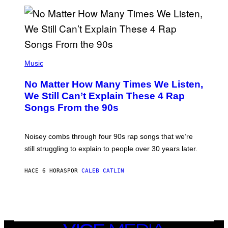
/
N
I
N
T
E
N
(
D
P
Music
O
H
O
No Matter How Many Times We Listen,
T
O
We Still Can’t Explain These 4 Rap
B
Songs From the 90s
Y
D
A
V
Noisey combs through four 90s rap songs that we’re
I
D
still struggling to explain to people over 30 years later.
C
O
R
HACE 6 HORAS
POR
CALEB CATLIN
I
O
/
R
E
D
F
VICE