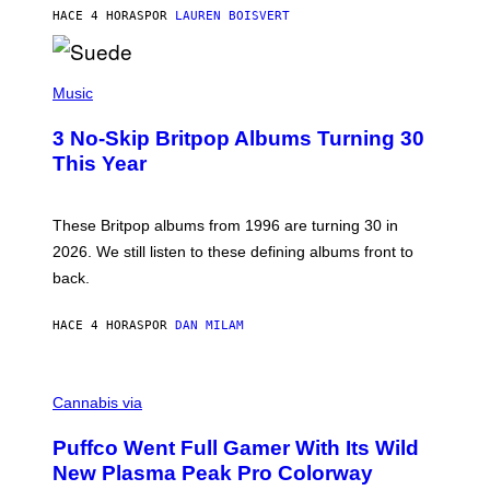
O
HACE 4 HORAS
POR
LAUREN BOISVERT
N
/
R
E
P
D
H
Music
F
O
E
T
R
3 No-Skip Britpop Albums Turning 30
O
N
B
This Year
S
Y
)
N
I
E
These Britpop albums from 1996 are turning 30 in
L
2026. We still listen to these defining albums front to
S
V
back.
A
N
I
HACE 4 HORAS
POR
DAN MILAM
P
E
R
C
E
O
Cannabis via
N
U
/
R
G
Puffco Went Full Gamer With Its Wild
T
E
E
T
New Plasma Peak Pro Colorway
S
T