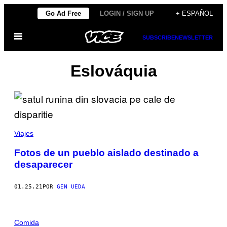
Saltar
Go Ad Free
LOGIN / SIGN UP
+ ESPAÑOL
al
Abrir
contenido
SUBSCRIBE
NEWSLETTER
Menú
Eslováquia
Viajes
Fotos de un pueblo aislado destinado a
desaparecer
01.25.21
POR
GEN UEDA
Comida