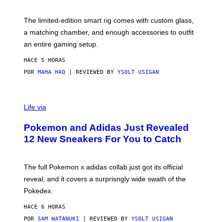
Y
Y
O
I
F
M
The limited-edition smart rig comes with custom glass,
P
A
a matching chamber, and enough accessories to outfit
U
G
F
E
an entire gaming setup.
F
S
C
HACE 5 HORAS
O
POR
MAHA HAQ
| REVIEWED BY
YSOLT USIGAN
V
I
Life via
A
P
Pokemon and Adidas Just Revealed
O
K
12 New Sneakers For You to Catch
E
M
O
N
The full Pokemon x adidas collab just got its official
/
reveal, and it covers a surprisngly wide swath of the
A
D
Pokedex.
I
D
HACE 6 HORAS
A
S
POR
SAM WATANUKI
| REVIEWED BY
YSOLT USIGAN