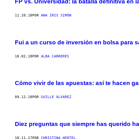
FP vs. Universidad: la batalla definitiva en
11.20.18
POR
ANA IRIS SIMÓN
Fui a un curso de inversión en bolsa para 
10.02.18
POR
ALBA CARRERES
Cómo vivir de las apuestas: así te hacen gan
09.12.18
POR
GUILLE ÁLVAREZ
Diez preguntas que siempre has querido hac
10.11.17
POR
CHRISTINA HERTEL