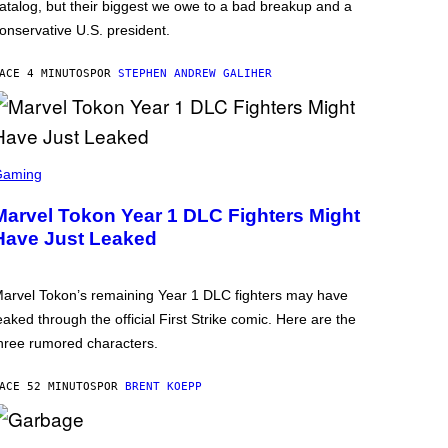
atalog, but their biggest we owe to a bad breakup and a
onservative U.S. president.
ACE 4 MINUTOS
POR
STEPHEN ANDREW GALIHER
Gaming
Marvel Tokon Year 1 DLC Fighters Might
Have Just Leaked
arvel Tokon’s remaining Year 1 DLC fighters may have
eaked through the official First Strike comic. Here are the
hree rumored characters.
ACE 52 MINUTOS
POR
BRENT KOEPP