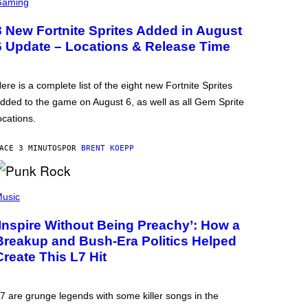
Gaming
8 New Fortnite Sprites Added in August
6 Update – Locations & Release Time
ere is a complete list of the eight new Fortnite Sprites
dded to the game on August 6, as well as all Gem Sprite
ocations.
ACE 3 MINUTOS
POR
BRENT KOEPP
usic
‘Inspire Without Being Preachy’: How a
Breakup and Bush-Era Politics Helped
Create This L7 Hit
7 are grunge legends with some killer songs in the