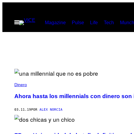
Saltar
al
Abrir
Magazine
Pulse
Life
Tech
Munch
contenido
Menú
Dinero
Ahora hasta los millennials con dinero son 
03.11.19
POR
ALEX NORCIA