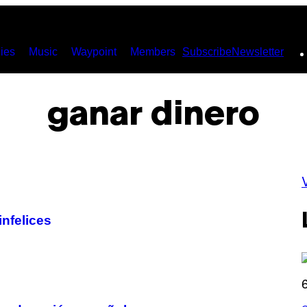
ies
Music
Waypoint
Members
Subscribe
Newsletter
ganar dinero
infelices
S