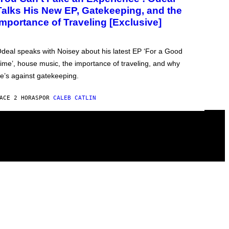
Talks His New EP, Gatekeeping, and the
Importance of Traveling [Exclusive]
deal speaks with Noisey about his latest EP ‘For a Good
ime’, house music, the importance of traveling, and why
e’s against gatekeeping.
ACE 2 HORAS
POR
CALEB CATLIN