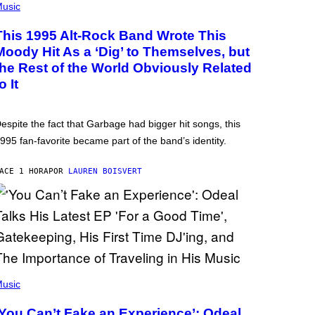
usic
This 1995 Alt-Rock Band Wrote This
Moody Hit As a ‘Dig’ to Themselves, but
the Rest of the World Obviously Related
o It
espite the fact that Garbage had bigger hit songs, this
995 fan-favorite became part of the band’s identity.
ACE 1 HORA
POR
LAUREN BOISVERT
usic
‘You Can’t Fake an Experience’: Odeal