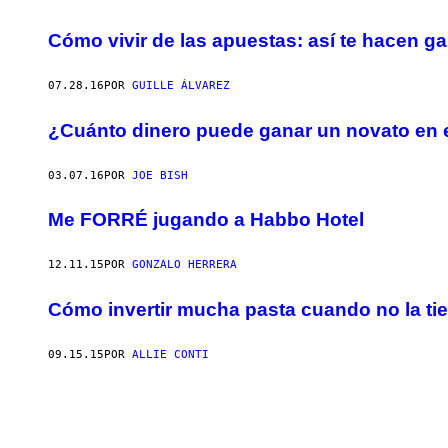
Cómo vivir de las apuestas: así te hacen gan
07.28.16
POR
GUILLE ÁLVAREZ
¿Cuánto dinero puede ganar un novato en e
03.07.16
POR
JOE BISH
Me FORRÉ jugando a Habbo Hotel
12.11.15
POR
GONZALO HERRERA
Cómo invertir mucha pasta cuando no la ti
09.15.15
POR
ALLIE CONTI