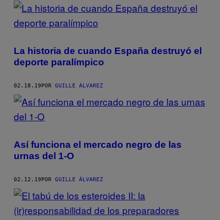
POSTS
BY
THIS
La historia de cuando España destruyó el
AUTHOR
deporte paralímpico
02.18.19
POR
GUILLE ÁLVAREZ
Así funciona el mercado negro de las
urnas del 1-O
02.12.19
POR
GUILLE ÁLVAREZ