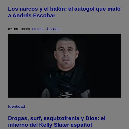
Los narcos y el balón: el autogol que mató
a Andrés Escobar
02.08.18
POR
GUILLE ÁLVAREZ
Identidad
Drogas, surf, esquizofrenia y Dios: el
infierno del Kelly Slater español