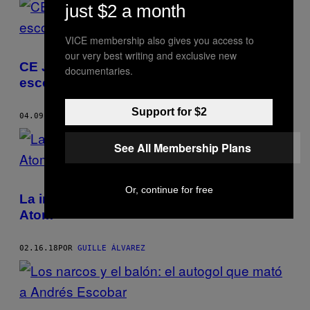
just $2 a month
VICE membership also gives you access to
our very best writing and exclusive new
CE Júpiter, el equipo anarquista que
documentaries.
escondía armas en los balones
Support for $2
04.09.18
POR
GUILLE ÁLVAREZ
See All Membership Plans
Or, continue for free
La increíble historia del verdadero Oliver
Atom
02.16.18
POR
GUILLE ÁLVAREZ