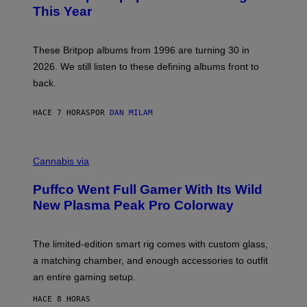
N
B
This Year
S
Y
)
N
I
E
These Britpop albums from 1996 are turning 30 in
L
2026. We still listen to these defining albums front to
S
V
back.
A
N
I
HACE 7 HORAS
POR
DAN MILAM
P
E
R
C
E
O
Cannabis via
N
U
/
R
G
Puffco Went Full Gamer With Its Wild
T
E
E
T
New Plasma Peak Pro Colorway
S
T
Y
Y
O
I
F
M
The limited-edition smart rig comes with custom glass,
P
A
a matching chamber, and enough accessories to outfit
U
G
F
E
an entire gaming setup.
F
S
C
HACE 8 HORAS
O