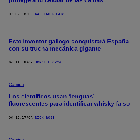
protege a tu celular de las caídas
07.02.18
POR
KALEIGH ROGERS
Este inventor gallego conquistará España
con su trucha mecánica gigante
04.11.18
POR
JORDI LLORCA
Comida
Los científicos usan ‘lenguas’
fluorescentes para identificar whisky falso
06.12.17
POR
NICK ROSE
Comida