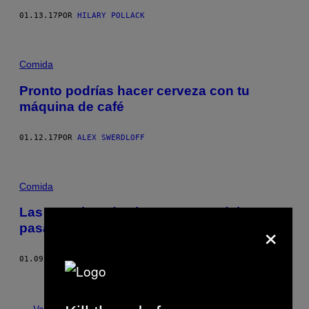
01.13.17
POR
HILARY POLLACK
Comida
Pronto podrías hacer cerveza con tu
máquina de café
01.12.17
POR
ALEX SWERDLOFF
Comida
Las manchas de vino son cosa del
×
pasado con esta camisa
01.09.17
POR
DAISY MEAGER
Más antiguo