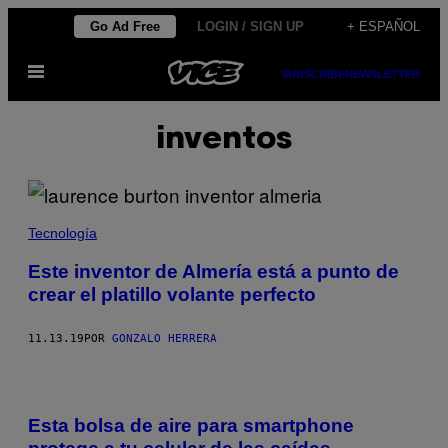
Saltar
Go Ad Free
LOGIN / SIGN UP
+ ESPAÑOL
al
Abrir
contenido
SUBSCRIBE
NEWSLETTER
Menú
inventos
Tecnología
Este inventor de Almería está a punto de
crear el platillo volante perfecto
11.13.19
POR
GONZALO HERRERA
Esta bolsa de aire para smartphone