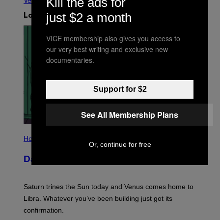
Kill the ads for
Ver todo
just $2 a month
Lo más reciente
VICE membership also gives you access to
our very best writing and exclusive new
documentaries.
Support for $2
See All Membership Plans
I
L
Horoscopes
Or, continue for free
L
U
Daily Horoscope: August 6, 2026
S
T
R
A
Saturn trines the Sun today and Venus comes home to
T
I
Libra. Whatever you’ve been building just got its
O
confirmation.
N
B