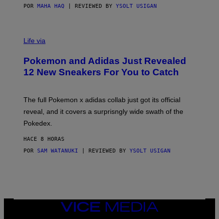
POR
MAHA HAQ
| REVIEWED BY
YSOLT USIGAN
V
I
Life via
A
P
Pokemon and Adidas Just Revealed
O
K
12 New Sneakers For You to Catch
E
M
O
N
The full Pokemon x adidas collab just got its official
/
reveal, and it covers a surprisngly wide swath of the
A
D
Pokedex.
I
D
HACE 8 HORAS
A
S
POR
SAM WATANUKI
| REVIEWED BY
YSOLT USIGAN
/
N
I
N
T
E
N
VICE
D
MEDIA
O