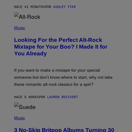
Y
HACE 41 MINUTOS
POR
ASHLEY FIKE
R
E
E
S
(
A
P
Music
.
H
O
Looking For the Perfect Alt-Rock
T
O
Mixtape for Your Boo? I Made It for
B
You Already
Y
M
I
C
If you want to make a mixtape for your special
K
H
someone but don’t know where to start, why not take
U
these romantic alt-rock classics for a spin?
T
S
O
HACE 6 HORAS
POR
LAUREN BOISVERT
N
/
R
E
P
D
H
Music
F
O
E
T
R
3 No-Skip Britpop Albums Turning 30
O