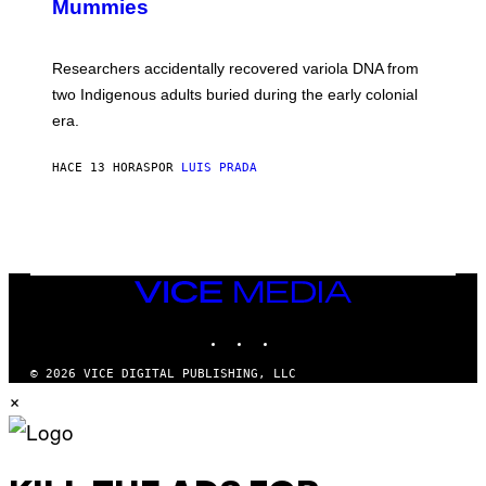
Mummies
U
C
H
O
Researchers accidentally recovered variola DNA from
L
D
two Indigenous adults buried during the early colonial
E
era.
R
C
H
HACE 13 HORAS
POR
LUIS PRADA
I
L
E
A
N
M
U
M
VICE
M
MEDIA
Y
INSTAGRAM
TIKTOK
YOUTUBE
T
H
A
© 2026 VICE DIGITAL PUBLISHING, LLC
N
×
T
H
O
S
E
I