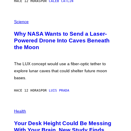
HACE 12 HORAS
POR
CALEB CATLIN
T
E
V
E
P
G
H
Science
R
O
A
T
Why NASA Wants to Send a Laser-
N
O
I
:
Powered Drone Into Caves Beneath
T
N
the Moon
Z
A
/
S
W
A
I
;
The LUX concept would use a fiber-optic tether to
R
D
E
R
explore lunar caves that could shelter future moon
I
P
M
bases.
I
A
X
G
E
E
HACE 12 HORAS
POR
LUIS PRADA
L
)
/
G
E
P
T
H
Health
T
O
Y
T
I
Your Desk Height Could Be Messing
O
M
:
With Your Brain, New Study Finds
A