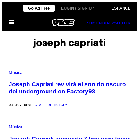
Saltar
Go Ad Free
LOGIN / SIGN UP
+ ESPAÑOL
al
Abrir
contenido
SUBSCRIBE
NEWSLETTER
Menú
joseph capriati
Música
Joseph Capriati revivirá el sonido oscuro
del underground en Factory93
03.30.18
POR
STAFF DE NOISEY
Música
Joseph Capriati comparte 7 tips para tocar