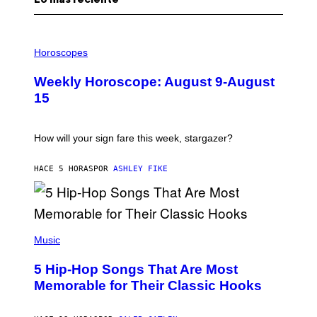
Lo más reciente
I
L
Horoscopes
L
U
Weekly Horoscope: August 9-August
S
T
15
R
A
T
I
How will your sign fare this week, stargazer?
O
N
B
HACE 5 HORAS
POR
ASHLEY FIKE
Y
R
E
E
S
(
A
P
Music
H
O
5 Hip-Hop Songs That Are Most
T
O
Memorable for Their Classic Hooks
B
Y
S