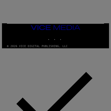
Y
R
E
E
S
A
VICE
MEDIA
INSTAGRAM
TIKTOK
YOUTUBE
© 2026 VICE DIGITAL PUBLISHING, LLC