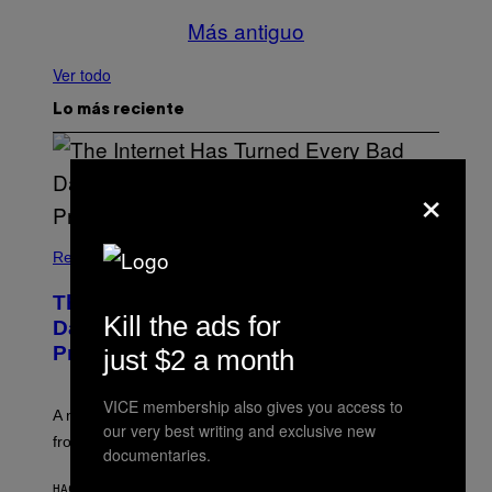
Más antiguo
Ver todo
Lo más reciente
×
Relationships
The Internet Has Turned Every Bad
Kill the ads for
Date into a ‘Red Flag’ (And That’s a
Problem)
just $2 a month
VICE membership also gives you access to
A new paper argues “red flag” now covers everything
our very best writing and exclusive new
from real harm to ordinary dating disappointment.
documentaries.
HACE 2 MINUTOS
POR
ASHLEY FIKE