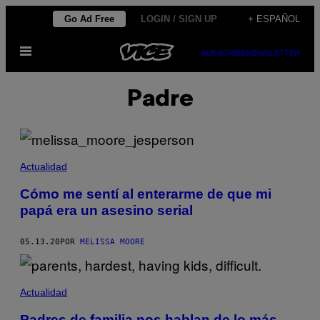
Saltar
Go Ad Free
LOGIN / SIGN UP
+ ESPAÑOL
al
Abrir
contenido
SUBSCRIBE
NEWSLETTER
Menú
Padre
Actualidad
Cómo me sentí al enterarme de que mi
papá era un asesino serial
05.13.20
POR
MELISSA MOORE
Actualidad
Padres de familia nos hablan de lo más