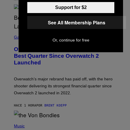
Support for $2
See All Membership Plans
S
C
Gaming
Or, continue for free
R
E
Overwatch Rebrand Pays Off With Its
E
N
Best Quarter Since Overwatch 2
S
Launched
H
O
T
:
Overwatch’s major rebrand has paid off, with the hero
B
L
shooter delivering its strongest financial quarter since
I
Overwatch 2 launched in 2022.
Z
Z
A
HACE 1 HORA
POR
BRENT KOEPP
R
D
P
H
Music
O