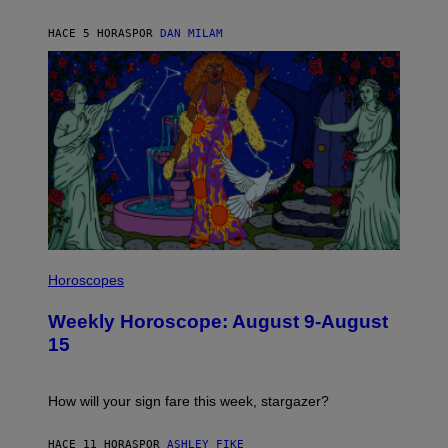
Y
/
HACE 5 HORAS
POR
DAN MILAM
G
E
T
T
Y
I
M
A
G
E
S
I
L
Horoscopes
L
U
Weekly Horoscope: August 9-August
S
T
15
R
A
T
I
How will your sign fare this week, stargazer?
O
N
B
HACE 11 HORAS
POR
ASHLEY FIKE