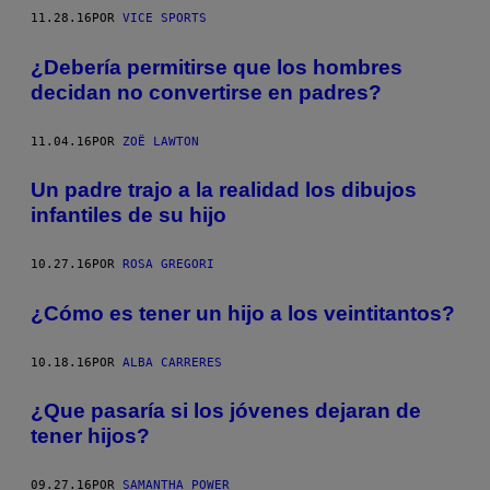
11.28.16
POR
VICE SPORTS
¿Debería permitirse que los hombres
decidan no convertirse en padres?
11.04.16
POR
ZOË LAWTON
Un padre trajo a la realidad los dibujos
infantiles de su hijo
10.27.16
POR
ROSA GREGORI
¿Cómo es tener un hijo a los veintitantos?
10.18.16
POR
ALBA CARRERES
¿Que pasaría si los jóvenes dejaran de
tener hijos?
09.27.16
POR
SAMANTHA POWER