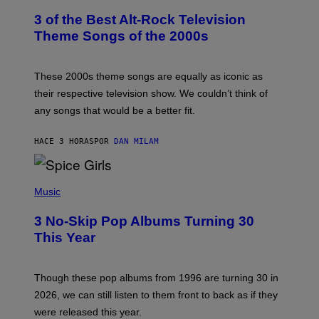
T
3 of the Best Alt-Rock Television
O
B
Theme Songs of the 2000s
Y
J
A
M
These 2000s theme songs are equally as iconic as
I
their respective television show. We couldn’t think of
E
M
any songs that would be a better fit.
C
C
A
HACE 3 HORAS
POR
DAN MILAM
R
T
H
P
Y
H
Music
/
O
W
T
I
3 No-Skip Pop Albums Turning 30
O
R
B
E
This Year
Y
I
T
M
I
A
M
G
Though these pop albums from 1996 are turning 30 in
R
E
2026, we can still listen to them front to back as if they
O
N
were released this year.
E