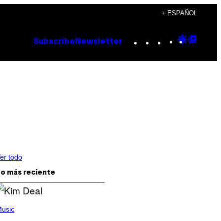
+ ESPAÑOL
Instagram
TikTok
YouTube
Google
Goog
Subscribe
Newsletter
Discove
Top
Posts
er todo
o más reciente
usic