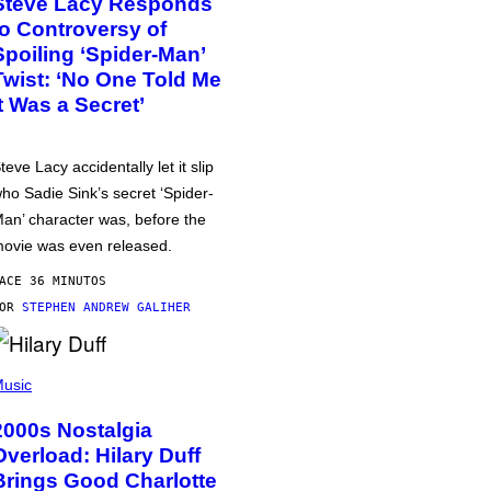
Steve Lacy Responds
to Controversy of
Spoiling ‘Spider-Man’
Twist: ‘No One Told Me
It Was a Secret’
teve Lacy accidentally let it slip
ho Sadie Sink’s secret ‘Spider-
an’ character was, before the
ovie was even released.
ACE 36 MINUTOS
POR
STEPHEN ANDREW GALIHER
usic
2000s Nostalgia
Overload: Hilary Duff
Brings Good Charlotte