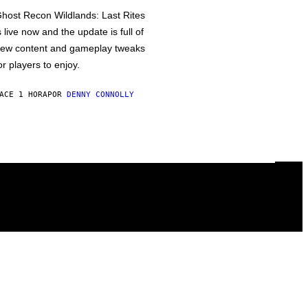
host Recon Wildlands: Last Rites
s live now and the update is full of
ew content and gameplay tweaks
or players to enjoy.
ACE 1 HORA
POR
DENNY CONNOLLY