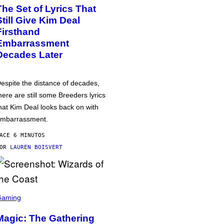
The Set of Lyrics That
Still Give Kim Deal
Firsthand
Embarrassment
Decades Later
espite the distance of decades,
here are still some Breeders lyrics
hat Kim Deal looks back on with
mbarrassment.
ACE 6 MINUTOS
POR
LAUREN BOISVERT
Gaming
Magic: The Gathering