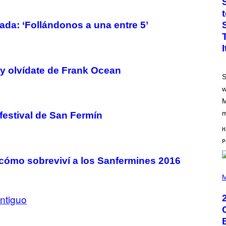
O
B
Y
da: ‘Follándonos a una entre 5’
J
A
M
I
E
M
y olvídate de Frank Ocean
C
S
C
A
w
R
M
T
H
m
 festival de San Fermín
Y
/
H
G
E
T
T
 o cómo sobreviví a los Sanfermines 2016
Y
P
I
H
M
M
O
A
T
G
ntiguo
O
E
B
S
Y
E