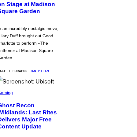
on Stage at Madison
Square Garden
n an incredibly nostalgic move,
ilary Duff brought out Good
harlotte to perform «The
nthem» at Madison Square
arden.
ACE 1 HORA
POR
DAN MILAM
Gaming
Ghost Recon
Wildlands: Last Rites
Delivers Major Free
Content Update