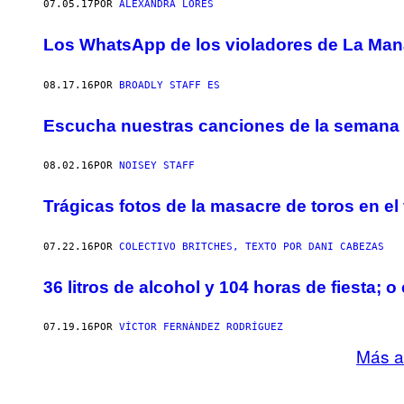
07.05.17
POR
ALEXANDRA LORES
Los WhatsApp de los violadores de La Mana
08.17.16
POR
BROADLY STAFF ES
Escucha nuestras canciones de la semana 
08.02.16
POR
NOISEY STAFF
Trágicas fotos de la masacre de toros en el
07.22.16
POR
COLECTIVO BRITCHES, TEXTO POR DANI CABEZAS
36 litros de alcohol y 104 horas de fiesta;
07.19.16
POR
VÍCTOR FERNÁNDEZ RODRÍGUEZ
Más a