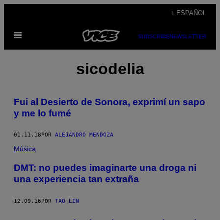
Saltar
+ ESPAÑOL
al
Abrir
contenido
SUBSCRIBE
NEWSLETTER
Menú
sicodelia
Fui al Desierto de Sonora, exprimí un sapo
y me lo fumé
01.11.18
POR
ALEJANDRO MENDOZA
Música
DMT: no puedes imaginarte una droga ni
una experiencia tan extraña
12.09.16
POR
TAO LIN