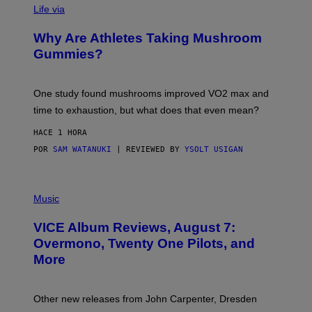
Life via
O
N
/
Why Are Athletes Taking Mushroom
G
E
Gummies?
T
T
Y
I
One study found mushrooms improved VO2 max and
M
time to exhaustion, but what does that even mean?
A
G
HACE 1 HORA
E
S
POR
SAM WATANUKI
| REVIEWED BY
YSOLT USIGAN
P
I
Music
C
T
VICE Album Reviews, August 7:
U
R
Overmono, Twenty One Pilots, and
E
More
D
:
L
O
Other new releases from John Carpenter, Dresden
N