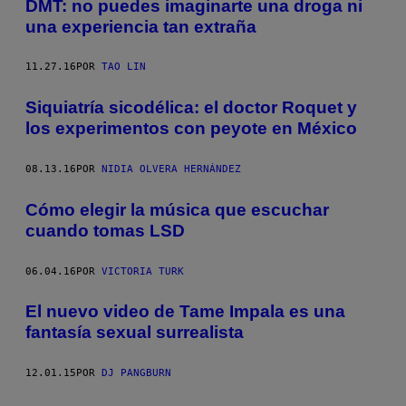
DMT: no puedes imaginarte una droga ni
una experiencia tan extraña
11.27.16
POR
TAO LIN
Siquiatría sicodélica: el doctor Roquet y
los experimentos con peyote en México
08.13.16
POR
NIDIA OLVERA HERNÁNDEZ
Cómo elegir la música que escuchar
cuando tomas LSD
06.04.16
POR
VICTORIA TURK
El nuevo video de Tame Impala es una
fantasía sexual surrealista
12.01.15
POR
DJ PANGBURN