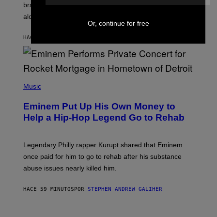
brand-new game mode could be coming to the title,
N
E
along with some new shop items.
T
Or, continue for free
E
A
HACE 18 MINUTOS
POR
DENNY CONNOLLY
S
E
,
M
A
P
R
H
Music
V
O
E
T
L
Eminem Put Up His Own Money to
O
B
Help a Hip-Hop Legend Go to Rehab
Y
A
A
R
Legendary Philly rapper Kurupt shared that Eminem
O
once paid for him to go to rehab after his substance
N
J
abuse issues nearly killed him.
.
T
H
HACE 59 MINUTOS
POR
STEPHEN ANDREW GALIHER
O
R
N
T