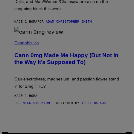
D
Dolls, and Man/Woman/Chainsaw are also on the
O
chopping block this week.
N
'
S
HACE 1 HORA
POR
ADAM CHRISTOPHER SMITH
M
A
N
/
N
W
I
Cannabis via
O
C
M
K
A
Cann 0mg Made Me Happy (But Not In
S
N
T
the Way It’s Supposed To)
/
O
C
C
H
K
A
T
Can electrolytes, magnesium, and passion flower stand
I
O
N
in for 2mg THC?
N
S
F
A
O
HACE 1 HORA
W
R
(
POR
NICK STOCKTON
| REVIEWED BY
YSOLT USIGAN
V
I
I
L
C
L
E
U
S
T