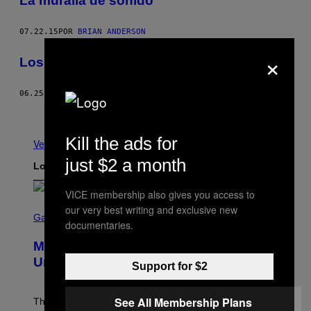
La muralla de sonido
07.22.15
POR
BRIAN ANDERSON
×
Los ácidos también son arte
06.25.15
POR
NATHALIA GUERRERO
Más antiguo
Kill the ads for
Ver todo
just $2 a month
Lo más reciente
VICE membership also gives you access to
S
our very best writing and exclusive new
C
Gaming
documentaries.
R
E
Marvel Rivals Dataminers May Have
E
N
Uncovered a Major New Feature
Support for $2
S
H
O
See All Membership Plans
T
The latest Marvel Rivals datamine suggests that a
: