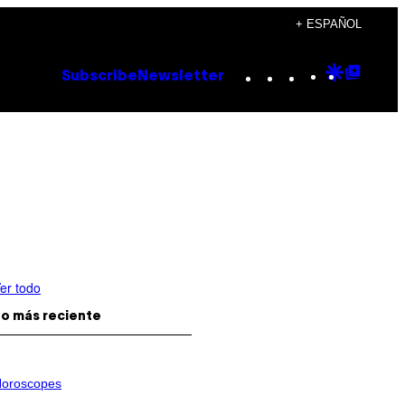
+ ESPAÑOL
Instagram
TikTok
YouTube
Google
Goog
Subscribe
Newsletter
Discove
Top
Posts
er todo
o más reciente
oroscopes