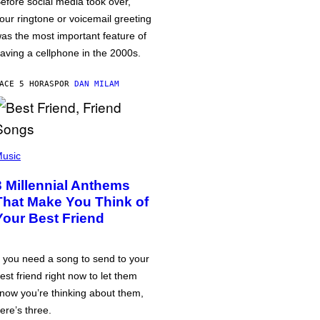
efore social media took over,
our ringtone or voicemail greeting
as the most important feature of
aving a cellphone in the 2000s.
ACE 5 HORAS
POR
DAN MILAM
usic
3 Millennial Anthems
That Make You Think of
Your Best Friend
f you need a song to send to your
est friend right now to let them
now you’re thinking about them,
ere’s three.