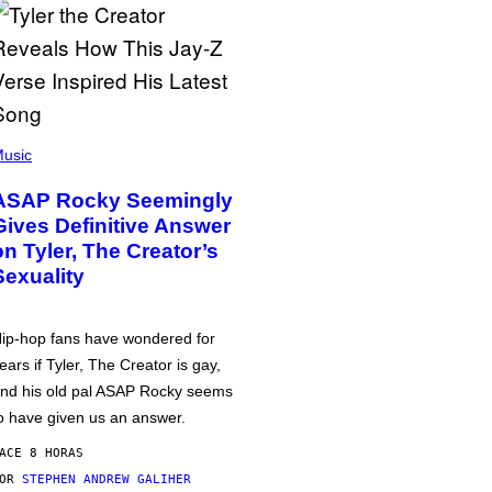
usic
ASAP Rocky Seemingly
Gives Definitive Answer
on Tyler, The Creator’s
Sexuality
ip-hop fans have wondered for
ears if Tyler, The Creator is gay,
nd his old pal ASAP Rocky seems
o have given us an answer.
ACE 8 HORAS
POR
STEPHEN ANDREW GALIHER