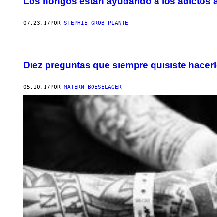
Los hongos están ayudando a los adictos a 
07.23.17
POR
STEPHIE GROB PLANTE
Diez preguntas que siempre quisiste hacerl
05.10.17
POR
MATERN BOESELAGER