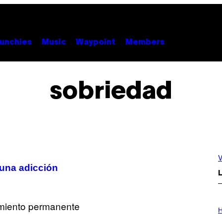
unchies
Music
Waypoint
Members
sobriedad
V
una adicción
L
I
L
H
L