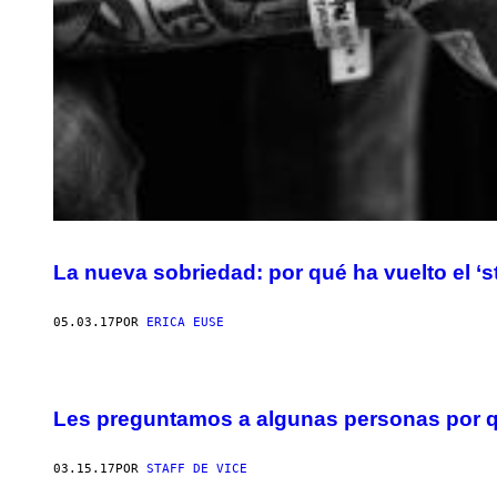
La nueva sobriedad: por qué ha vuelto el ‘s
05.03.17
POR
ERICA EUSE
Les preguntamos a algunas personas por q
03.15.17
POR
STAFF DE VICE