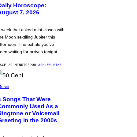
Daily Horoscope:
August 7, 2026
 week that asked a lot closes with
he Moon sextiling Jupiter this
fternoon. The exhale you’ve
een waiting for arrives tonight.
ACE 20 MINUTOS
POR
ASHLEY FIKE
usic
3 Songs That Were
Commonly Used As a
Ringtone or Voicemail
Greeting in the 2000s