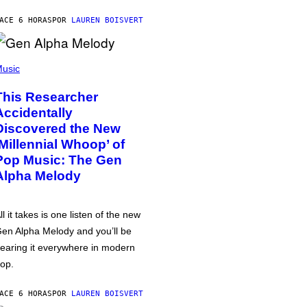
ACE 6 HORAS
POR
LAUREN BOISVERT
usic
This Researcher
Accidentally
Discovered the New
‘Millennial Whoop’ of
Pop Music: The Gen
Alpha Melody
ll it takes is one listen of the new
en Alpha Melody and you’ll be
earing it everywhere in modern
op.
ACE 6 HORAS
POR
LAUREN BOISVERT