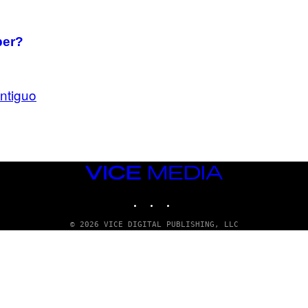
G
E
T
T
ber?
Y
I
M
A
G
ntiguo
E
S
VICE
MEDIA
INSTAGRAM
TIKTOK
YOUTUBE
© 2026 VICE DIGITAL PUBLISHING, LLC