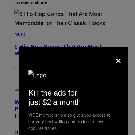
Lo más reciente
(
P
Music
H
O
5 Hip-Hop Songs That Are Most
T
O
×
Memorable for Their Classic Hooks
B
Y
S
HACE 7 HORAS
POR
CALEB CATLIN
T
E
V
E
P
G
H
Science
Kill the ads for
R
O
A
T
just $2 a month
Why NASA Wants to Send a Laser-
N
O
I
:
Powered Drone Into Caves Beneath
T
N
VICE membership also gives you access to
the Moon
Z
A
/
S
our very best writing and exclusive new
W
A
documentaries.
I
;
The LUX concept would use a fiber-optic tether to
R
D