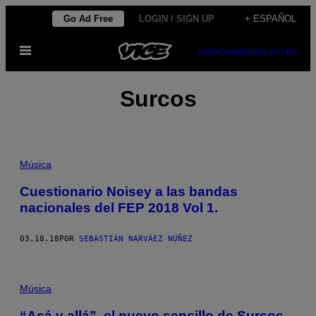
Saltar
Go Ad Free
LOGIN / SIGN UP
+ ESPAÑOL
al
Abrir
contenido
SUBSCRIBE
NEWSLETTER
Menú
Surcos
Música
Cuestionario Noisey a las bandas
nacionales del FEP 2018 Vol 1.
03.18.18
POR
SEBASTIÁN NARVÁEZ NÚÑEZ
Música
“Acá y allá”, el nuevo sencillo de Surcos