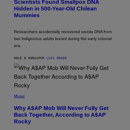
Scientists Found Smallpox DNA
T
H
T
,
Hidden in 500-Year-Old Chilean
Y
M
I
Mummies
U
M
C
A
H
G
O
Researchers accidentally recovered variola DNA from
E
L
S
D
two Indigenous adults buried during the early colonial
E
era.
R
C
H
HACE 8 HORAS
POR
LUIS PRADA
I
L
E
A
N
M
U
M
(
M
P
Music
Y
H
T
O
H
Why A$AP Mob Will Never Fully Get
T
A
O
Back Together, According to A$AP
N
B
T
Rocky
Y
H
N
O