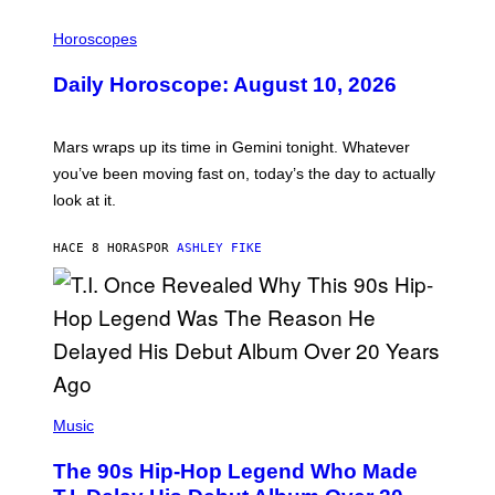
E
I
S
L
Horoscopes
L
U
Daily Horoscope: August 10, 2026
S
T
R
A
Mars wraps up its time in Gemini tonight. Whatever
T
I
you’ve been moving fast on, today’s the day to actually
O
look at it.
N
B
Y
HACE 8 HORAS
POR
ASHLEY FIKE
R
E
E
S
A
.
(
P
Music
H
O
The 90s Hip-Hop Legend Who Made
T
O