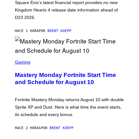
Square Enix’s latest financial report provides no new
S
Q
Kingdom Hearts 4 release date information ahead of
U
D23 2026.
A
R
E
HACE 1 HORA
POR
BRENT KOEPP
E
N
I
X
S
C
Gaming
R
E
Mastery Monday Fortnite Start Time
E
N
and Schedule for August 10
S
H
O
T
Fortnite Mastery Monday returns August 10 with double
:
Sprite XP and Dust. Here is what time the event starts,
E
P
its schedule and every bonus.
I
C
G
HACE 2 HORAS
POR
BRENT KOEPP
A
M