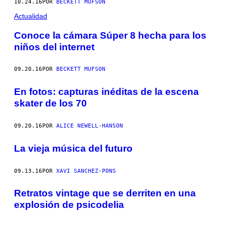
10.24.16
POR
BECKETT MUFSON
Actualidad
Conoce la cámara Súper 8 hecha para los
niños del internet
09.20.16
POR
BECKETT MUFSON
En fotos: capturas inéditas de la escena
skater de los 70
09.20.16
POR
ALICE NEWELL-HANSON
La vieja música del futuro
09.13.16
POR
XAVI SANCHEZ-PONS
Retratos vintage que se derriten en una
explosión de psicodelia