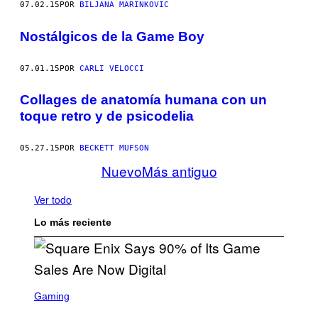
07.02.15
POR
BILJANA MARINKOVIC
Nostálgicos de la Game Boy
07.01.15
POR
CARLI VELOCCI
Collages de anatomía humana con un
toque retro y de psicodelia
05.27.15
POR
BECKETT MUFSON
Nuevo
Más antiguo
Ver todo
Lo más reciente
S
C
Gaming
R
E