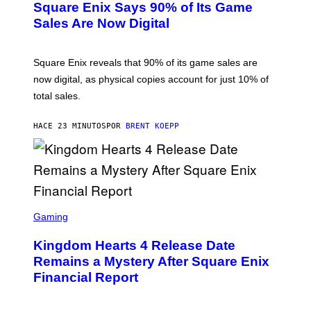
Square Enix Says 90% of Its Game
E
N
Sales Are Now Digital
S
H
O
T
Square Enix reveals that 90% of its game sales are
:
now digital, as physical copies account for just 10% of
S
Q
total sales.
U
A
R
HACE 23 MINUTOS
POR
BRENT KOEPP
E
E
N
I
X
S
C
Gaming
R
E
Kingdom Hearts 4 Release Date
E
N
Remains a Mystery After Square Enix
S
Financial Report
H
O
T
: