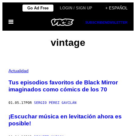
Saltar
Go Ad Free
LOGIN / SIGN UP
+ ESPAÑOL
al
Abrir
contenido
SUBSCRIBE
NEWSLETTER
Menú
vintage
Actualidad
Tus episodios favoritos de Black Mirror
imaginados como cómics de los 70
01.05.17
POR
SERGIO PÉREZ GAVILÁN
¡Escuchar música en levitación ahora es
posible!