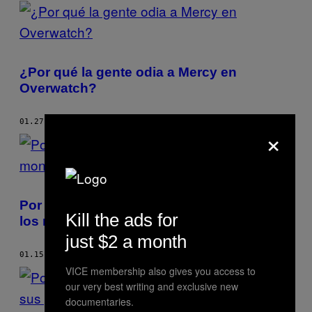
POSTS
BY
THIS
¿Por qué la gente odia a Mercy en
AUTHOR
Overwatch?
01.27.18
POR
CARLI VELOCCI
×
Por qué estamos tan obsesionados con
Kill the ads for
los monstruos sexys
just $2 a month
01.15.18
POR
CARLI VELOCCI
VICE membership also gives you access to
our very best writing and exclusive new
documentaries.