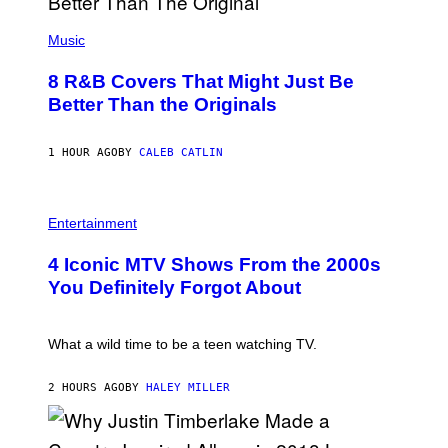
(
P
Music
H
O
8 R&B Covers That Might Just Be
T
O
Better Than the Originals
B
Y
E
1 HOUR AGO
BY
CALEB CATLIN
B
E
T
R
P
O
H
Entertainment
B
O
E
T
4 Iconic MTV Shows From the 2000s
R
O
T
:
You Definitely Forgot About
S
P
/
E
R
T
E
E
What a wild time to be a teen watching TV.
D
R
F
K
E
R
2 HOURS AGO
BY
HALEY MILLER
R
A
N
M
S
E
)
R