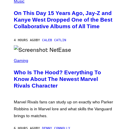
P
Music
U
H
P
O
H
On This Day 15 Years Ago, Jay-Z and
T
O
O
Kanye West Dropped One of the Best
T
B
O
Collaborative Albums of All Time
Y
B
D
A
A
N
N
4 HOURS AGO
BY
CALEB CATLIN
K
I
/
E
N
L
B
S
B
C
C
Gaming
O
U
R
C
N
E
Z
Who Is The Hood? Everything To
I
E
A
V
N
Know About The Newest Marvel
R
E
S
S
Rivals Character
R
H
K
S
O
I
A
T
/
L
:
G
Marvel Rivals fans can study up on exactly who Parker
V
N
E
I
E
T
Robbins is in Marvel lore and what skills the Vanguard
A
T
T
G
brings to matches.
E
Y
E
A
I
T
S
M
T
6 HOURS AGO
BY
DENNY CONNOLLY
E