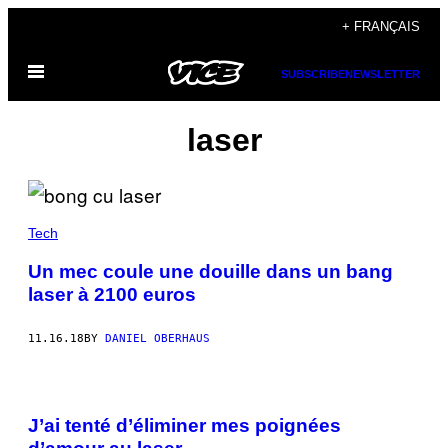
Skip
+ FRANÇAIS
to
Open
content
SUBSCRIBE
NEWSLETTER
Menu
laser
Tech
Un mec coule une douille dans un bang
laser à 2100 euros
11.16.18
BY
DANIEL OBERHAUS
J’ai tenté d’éliminer mes poignées