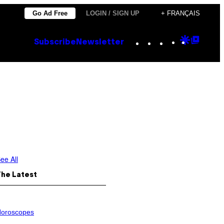
Go Ad Free
LOGIN / SIGN UP
+ FRANÇAIS
Instagram
TikTok
YouTube
Google
Goog
Subscribe
Newsletter
Discove
Top
Posts
ee All
The Latest
oroscopes