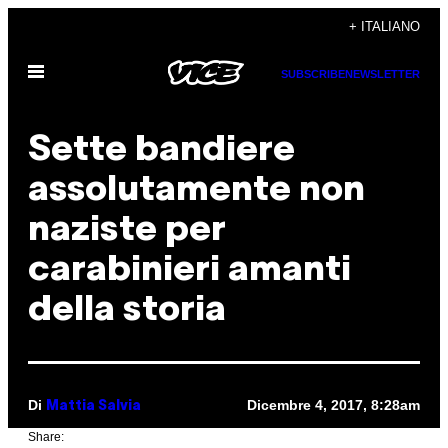
Vai
+ ITALIANO
al
Apri
contenuto
SUBSCRIBE
NEWSLETTER
il
menu
Sette bandiere
assolutamente non
naziste per
carabinieri amanti
della storia
Di
Dicembre 4, 2017, 8:28am
Mattia Salvia
Share: