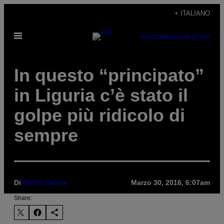
Vai
+ ITALIANO
al
Apri
contenuto
SUBSCRIBE
NEWSLETTER
il
menu
In questo “principato”
in Liguria c’è stato il
golpe più ridicolo di
sempre
Di
Mattia Salvia
Marzo 30, 2016, 6:07am
Share: