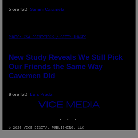
5 ore fa
Di
Sammi Caramela
PHOTO: CSA-PRINTSTOCK / GETTY IMAGES
New Study Reveals We Still Pick
Our Friends the Same Way
Cavemen Did
6 ore fa
Di
Luis Prada
VICE
MEDIA
INSTAGRAM
TIKTOK
YOUTUBE
© 2026 VICE DIGITAL PUBLISHING, LLC