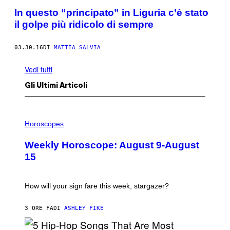
In questo “principato” in Liguria c’è stato
il golpe più ridicolo di sempre
03.30.16
DI
MATTIA SALVIA
Vedi tutti
Gli Ultimi Articoli
I
L
Horoscopes
L
U
Weekly Horoscope: August 9-August
S
T
15
R
A
T
I
How will your sign fare this week, stargazer?
O
N
B
3 ORE FA
DI
ASHLEY FIKE
Y
R