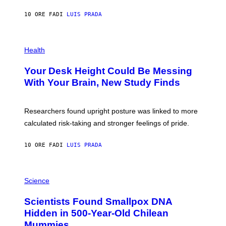
X
G
E
E
10 ORE FA
DI
LUIS PRADA
L
)
/
G
E
P
T
H
Health
T
O
Y
T
I
Your Desk Height Could Be Messing
O
M
:
With Your Brain, New Study Finds
A
B
G
A
E
T
S
U
Researchers found upright posture was linked to more
H
calculated risk-taking and stronger feelings of pride.
A
N
T
10 ORE FA
DI
LUIS PRADA
O
K
E
R
A
/
M
Science
G
U
E
C
Scientists Found Smallpox DNA
T
H
T
,
Hidden in 500-Year-Old Chilean
Y
M
I
Mummies
U