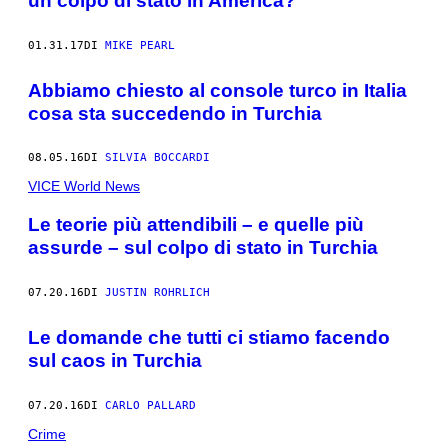
un colpo di stato in America?
01.31.17
DI
MIKE PEARL
Abbiamo chiesto al console turco in Italia
cosa sta succedendo in Turchia
08.05.16
DI
SILVIA BOCCARDI
VICE World News
Le teorie più attendibili – e quelle più
assurde – sul colpo di stato in Turchia
07.20.16
DI
JUSTIN ROHRLICH
Le domande che tutti ci stiamo facendo
sul caos in Turchia
07.20.16
DI
CARLO PALLARD
Crime