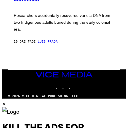
M
C
A
H
G
O
Researchers accidentally recovered variola DNA from
E
L
S
D
two Indigenous adults buried during the early colonial
E
era.
R
C
H
10 ORE FA
DI
LUIS PRADA
I
L
E
A
N
M
U
M
VICE
M
MEDIA
Y
INSTAGRAM
TIKTOK
YOUTUBE
T
H
A
© 2026 VICE DIGITAL PUBLISHING, LLC
N
×
T
H
O
S
E
I