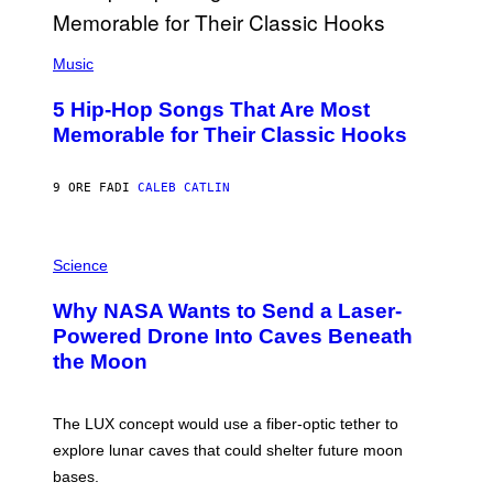
E
E
S
(
A
P
Music
H
O
5 Hip-Hop Songs That Are Most
T
O
Memorable for Their Classic Hooks
B
Y
S
9 ORE FA
DI
CALEB CATLIN
T
E
V
E
P
G
H
Science
R
O
A
T
Why NASA Wants to Send a Laser-
N
O
I
:
Powered Drone Into Caves Beneath
T
N
the Moon
Z
A
/
S
W
A
I
;
The LUX concept would use a fiber-optic tether to
R
D
E
R
explore lunar caves that could shelter future moon
I
P
M
bases.
I
A