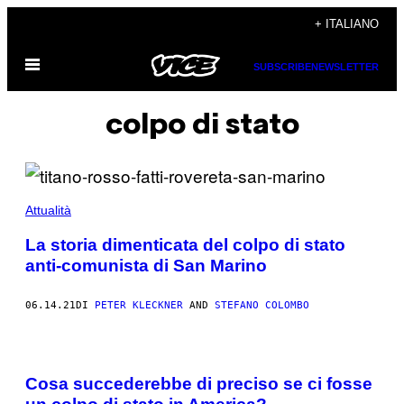
Vai
+ ITALIANO
al
Apri
contenuto
SUBSCRIBE
NEWSLETTER
il
menu
colpo di stato
Attualità
La storia dimenticata del colpo di stato
anti-comunista di San Marino
06.14.21
DI
PETER KLECKNER
AND
STEFANO COLOMBO
Cosa succederebbe di preciso se ci fosse