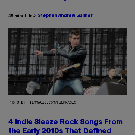
Di
48 minuti fa
Stephen Andrew Galiher
PHOTO BY FILMMAGIC.COM/FILMMAGIC
4 Indie Sleaze Rock Songs From
the Early 2010s That Defined