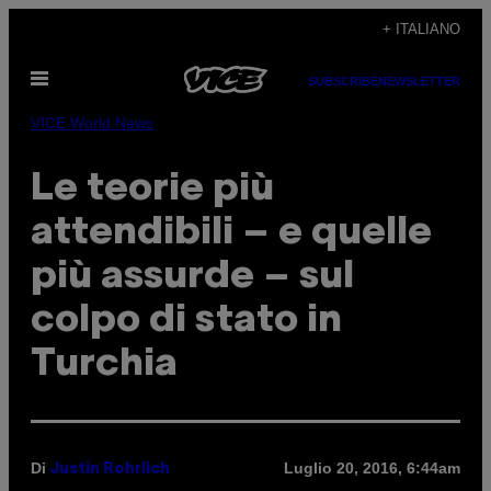
Vai
+ ITALIANO
al
Apri
contenuto
SUBSCRIBE
NEWSLETTER
il
menu
VICE World News
Le teorie più
attendibili – e quelle
più assurde – sul
colpo di stato in
Turchia
Di
Luglio 20, 2016, 6:44am
Justin Rohrlich