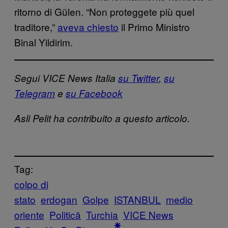
ritorno di Gülen. “Non proteggete più quel
traditore,”
aveva chiesto
il Primo Ministro
Binal Yildirim.
Segui VICE News Italia
su Twitter
,
su
Telegram
e
su Facebook
Asli Pelit ha contribuito a questo articolo.
Tag:
colpo di
stato
erdogan
Golpe
ISTANBUL
medio
oriente
Politică
Turchia
VICE News