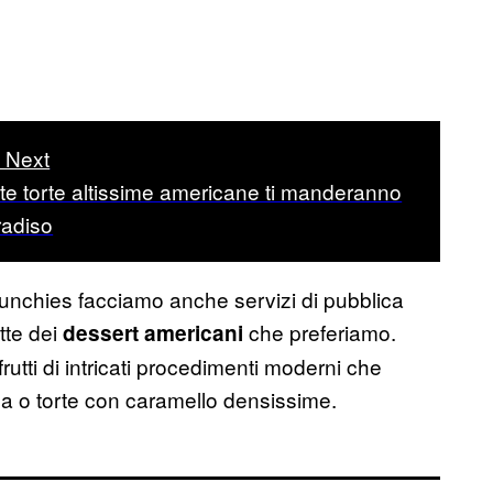
 Next
e torte altissime americane ti manderanno
radiso
Munchies facciamo anche servizi di pubblica
ette dei
che preferiamo.
dessert americani
rutti di intricati procedimenti moderni che
la o torte con caramello densissime.