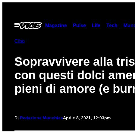
Vai
al
contenuto
Apri
Magazine
Pulse
Life
Tech
Munc
il
menu
Cibo
Sopravvivere alla tri
con questi dolci ame
pieni di amore (e bur
Di
Redazione Munchies
Aprile 8, 2021, 12:03pm