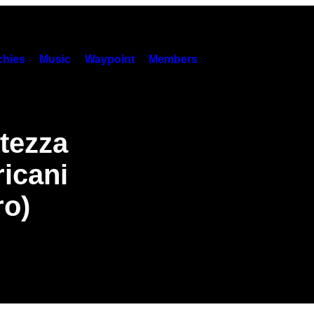
hies
Music
Waypoint
Members
stezza
ricani
ro)