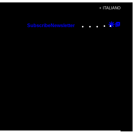
+ ITALIANO
Instagram
TikTok
YouTube
Google
Googl
Subscribe
Newsletter
Discover
Top
Posts