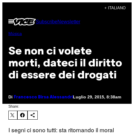
Vai
+ ITALIANO
al
Apri
Subscribe
Newsletter
contenuto
il
menu
Música
Se non ci volete
morti, dateci il diritto
di essere dei drogati
Di
Luglio 29, 2015, 8:38am
Francesco Birsa Alessandri
Share:
I segni ci sono tutti: sta ritornando il moral