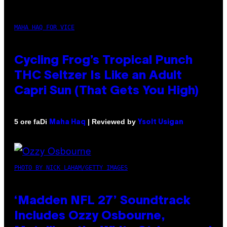
MAHA HAQ FOR VICE
Cycling Frog’s Tropical Punch
THC Seltzer Is Like an Adult
Capri Sun (That Gets You High)
Di
| Reviewed by
5 ore fa
Maha Haq
Ysolt Usigan
PHOTO BY NICK LAHAM/GETTY IMAGES
‘Madden NFL 27’ Soundtrack
Includes Ozzy Osbourne,