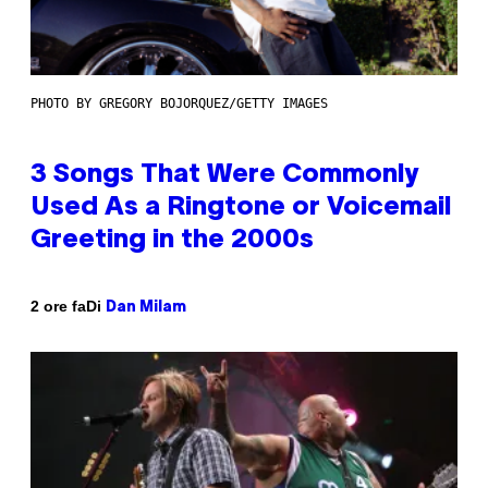
PHOTO BY GREGORY BOJORQUEZ/GETTY IMAGES
3 Songs That Were Commonly
Used As a Ringtone or Voicemail
Greeting in the 2000s
Di
2 ore fa
Dan Milam