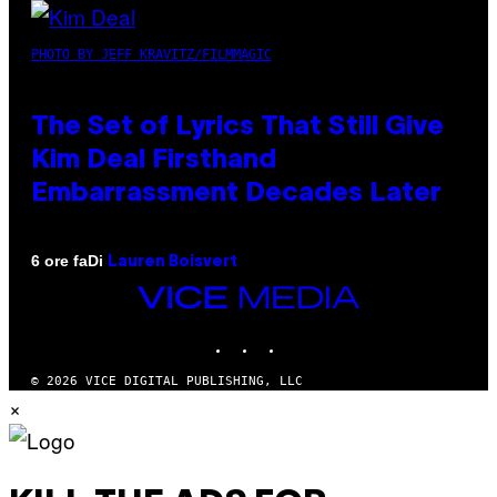
PHOTO BY JEFF KRAVITZ/FILMMAGIC
The Set of Lyrics That Still Give
Kim Deal Firsthand
Embarrassment Decades Later
Di
6 ore fa
Lauren Boisvert
VICE
MEDIA
INSTAGRAM
TIKTOK
YOUTUBE
© 2026 VICE DIGITAL PUBLISHING, LLC
×