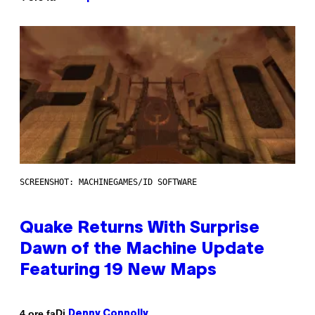
SCREENSHOT: MACHINEGAMES/ID SOFTWARE
Quake Returns With Surprise
Dawn of the Machine Update
Featuring 19 New Maps
Di
4 ore fa
Denny Connolly