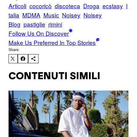
Articoli
cocoricò
discoteca
Droga
ecstasy
I
talia
MDMA
Music
Noisey
Noisey
Blog
pastiglie
rimini
Follow Us On Discover
Make Us Preferred In Top Stories
Share:
CONTENUTI SIMILI