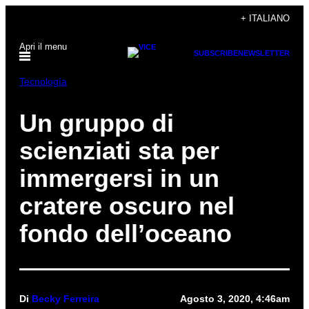
Vai
+ ITALIANO
al
Apri il menu
contenuto
SUBSCRIBE
NEWSLETTER
Tecnología
Un gruppo di
scienziati sta per
immergersi in un
cratere oscuro nel
fondo dell’oceano
Di
Becky Ferreira
Agosto 3, 2020, 4:46am