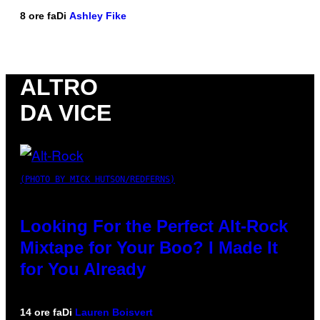
8 ore fa
Di
Ashley Fike
ALTRO
DA VICE
(PHOTO BY MICK HUTSON/REDFERNS)
Looking For the Perfect Alt-Rock
Mixtape for Your Boo? I Made It
for You Already
14 ore fa
Di
Lauren Boisvert