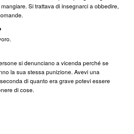
 mangiare. Si trattava di insegnarci a obbedire,
e domande.
?
voro.
Le persone si denunciano a vicenda perché se
danno la sua stessa punizione. Avevi una
 a seconda di quanto era grave potevi essere
enere di cose.