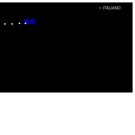
+ ITALIANO
Instagram
TikTok
YouTube
Google
Google
Discover
Top
Posts