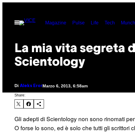
Vai
al
Apri
Magazine
Pulse
Life
Tech
Munch
contenuto
il
menu
La mia vita segreta 
Scientology
Di
Marzo 6, 2013, 6:58am
Aleks Eror
Share:
Gli adepti di Scientology non sono rinomati per la
O forse lo sono, ed è solo che tutti gli scrittori