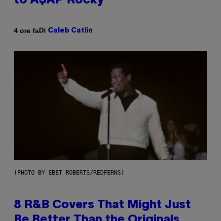
to A$AP Rocky
Di
4 ore fa
Caleb Catlin
(PHOTO BY EBET ROBERTS/REDFERNS)
8 R&B Covers That Might Just
Be Better Than the Originals