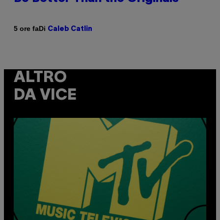
Di
5 ore fa
Caleb Catlin
ALTRO
DA VICE