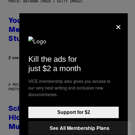
PHOTO: BATUHAN TOKER / GETTY IMAGES
×
Your Desk Height Could Be
Messing With Your Brain, New
Study Finds
Kill the ads for
Di
2 ore fa
Luis Prada
just $2 a month
VICE membership also gives you access to
A MUCH, MUCH OLDER CHILEAN MUMMY THAN THOSE IN QUESTION.
our very best writing and exclusive new
PHOTO: MARTIN BERNETTI/AFP VIA GETTY IMAGES
documentaries.
Scientists Found Smallpox DNA
Support for $2
Hidden in 500-Year-Old Chilean
Mummies
See All Membership Plans