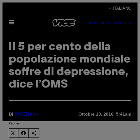
Vai
+ ITALIANO
al
Apri
contenuto
SUBSCRIBE
NEWSLETTER
il
menu
Il 5 per cento della
popolazione mondiale
soffre di depressione,
dice l’OMS
Di
Ottobre 13, 2016, 5:41am
VICE News
Share: