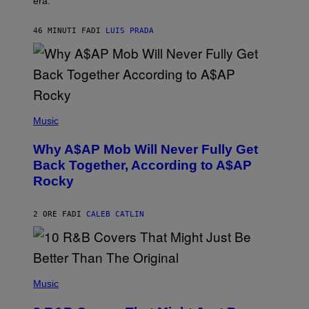
era.
R
C
H
46 MINUTI FA
DI
LUIS PRADA
I
L
E
A
N
M
U
M
(
M
P
Music
Y
H
T
O
H
Why A$AP Mob Will Never Fully Get
T
A
O
Back Together, According to A$AP
N
B
T
Rocky
Y
H
N
O
O
S
A
2 ORE FA
DI
CALEB CATLIN
E
M
I
G
N
A
Q
L
U
A
E
(
I
S
P
Music
/
T
H
G
I
O
E