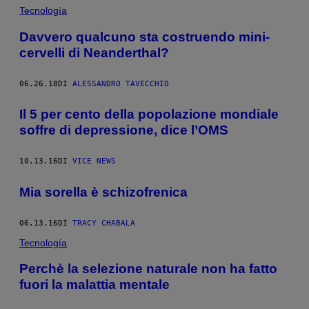
Tecnología
Davvero qualcuno sta costruendo mini-
cervelli di Neanderthal?
06.26.18
DI
ALESSANDRO TAVECCHIO
Il 5 per cento della popolazione mondiale
soffre di depressione, dice l’OMS
10.13.16
DI
VICE NEWS
Mia sorella è schizofrenica
06.13.16
DI
TRACY CHABALA
Tecnología
Perchè la selezione naturale non ha fatto
fuori la malattia mentale