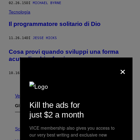
02.26.15
DI
MICHAEL BYRNE
Tecnología
Il programmatore solitario di Dio
11.26.14
DI
JESSE HICKS
Cosa provi quando sviluppi una forma
acuta di schizofrenia
×
10.16.14
DI
DANIEL SMITH
Meno recenti
Vedi tutti
Kill the ads for
Gli Ultimi Articoli
just $2 a month
P
VICE membership also gives you access to
H
Science
O
our very best writing and exclusive new
T