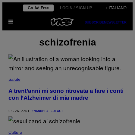
Vai
Go Ad Free
LOGIN / SIGN UP
+ ITALIANO
al
Apri
contenuto
SUBSCRIBE
NEWSLETTER
il
menu
schizofrenia
Salute
A trent’anni mi sono ritrovata a fare i conti
con l’Alzheimer di mia madre
05.26.22
DI
EMANUELA COLACI
Cultura