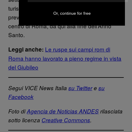
turistico o dei trasporti. Il Piano Jubilaeum
Or, continue for free
prevede l’utilizzo di “fino a 32 pattuglie” nel
centro di Roma, da qui alla fine dell’Anno
Santo.
Le ruspe sui campi rom di
Leggi anche:
Roma hanno lavorato a pieno regime in vista
del Giubileo
Segui VICE News Italia
su Twitter
e
su
Facebook
Foto di
Agencia de Noticias ANDES
rilasciata
sotto licenza
Creative Commons
.