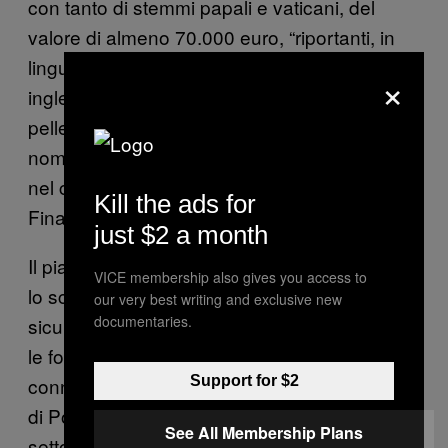
con tanto di stemmi papali e vaticani, del
valore di almeno 70.000 euro, “riportanti, in
lingua italiana, spagnola, portoghese ed
×
inglese, la dicitura ‘benedizione del
pellegrino’ e personalizzabili con qualsiasi
nominativo fornito dall’acquirente,” si legge
nel comunicato diffuso dalla Guardia di
Kill the ads for
Finanza.
just $2 a month
Il piano anti-frode coordinato dal Ministero ha
VICE membership also gives you access to
lo scopo di “assistere i pellegrini; elevare la
our very best writing and exclusive new
documentaries.
sicurezza percepita dai visitatori e contrastare
le forme di abusivismo e di irregolarità
connesse all’evento.” Tra gli ambiti nel mirino
Support for $2
di Polizia e Finanza ci sono l’abusivismo nel
See All Membership Plans
settore commerciale, in quello ricettivo,