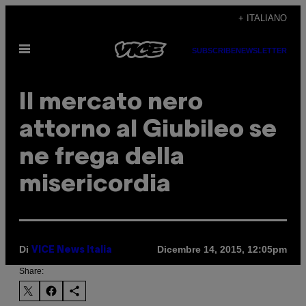
Vai
+ ITALIANO
al
Apri
contenuto
SUBSCRIBE
NEWSLETTER
il
menu
Il mercato nero
attorno al Giubileo se
ne frega della
misericordia
Di
Dicembre 14, 2015, 12:05pm
VICE News Italia
Share: