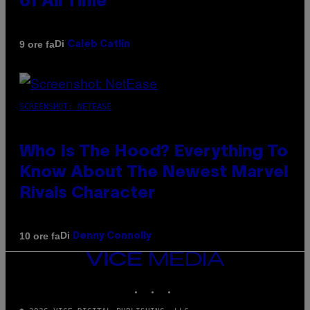
of All Time
Di
9 ore fa
Caleb Catlin
SCREENSHOT: NETEASE
Who Is The Hood? Everything To
Know About The Newest Marvel
Rivals Character
Di
10 ore fa
Denny Connolly
VICE
MEDIA
INSTAGRAM
TIKTOK
YOUTUBE