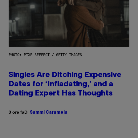
PHOTO: PIXELSEFFECT / GETTY IMAGES
Singles Are Ditching Expensive
Dates for ‘Infladating,’ and a
Dating Expert Has Thoughts
Di
3 ore fa
Sammi Caramela