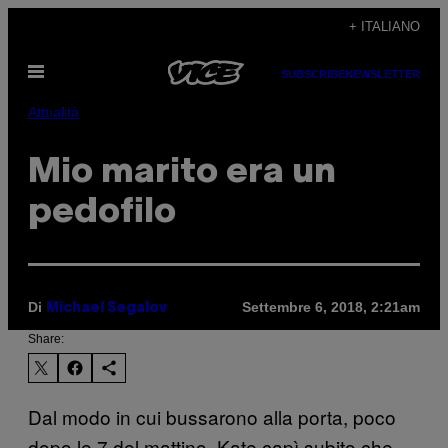
Vai
+ ITALIANO
al
Apri
contenuto
SUBSCRIBE
NEWSLETTER
il
menu
Attualità
Mio marito era un
pedofilo
Di
Settembre 6, 2018, 2:21am
Michael Segalov
Share:
Dal modo in cui bussarono alla porta, poco
dopo le 7 del mattino, Kate capì subito che