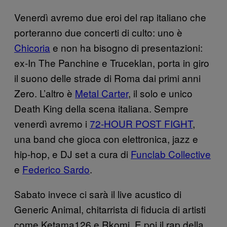
Venerdì avremo due eroi del rap italiano che
porteranno due concerti di culto: uno è
Chicoria
e non ha bisogno di presentazioni:
ex-In The Panchine e Truceklan, porta in giro
il suono delle strade di Roma dai primi anni
Zero. L’altro è
Metal Carter
, il solo e unico
Death King della scena italiana. Sempre
venerdì avremo i
72-HOUR POST FIGHT
,
una band che gioca con elettronica, jazz e
hip-hop, e DJ set a cura di
Funclab Collective
e
Federico Sardo
.
Sabato invece ci sarà il live acustico di
Generic Animal, chitarrista di fiducia di artisti
come Ketama126 e Rkomi. E poi il rap della