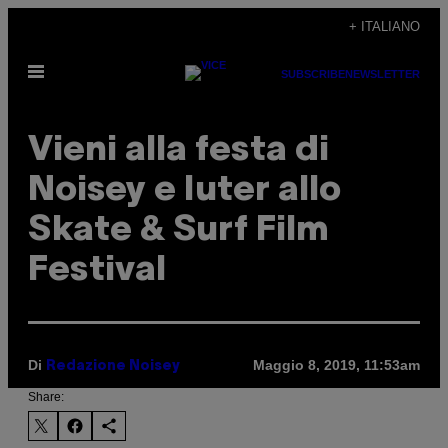
Vai
+ ITALIANO
al
Apri
contenuto
SUBSCRIBE
NEWSLETTER
il
menu
Vieni alla festa di
Noisey e Iuter allo
Skate & Surf Film
Festival
Di
Maggio 8, 2019, 11:53am
Redazione Noisey
Share: