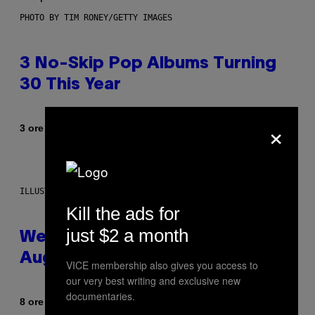
PHOTO BY TIM RONEY/GETTY IMAGES
3 No-Skip Pop Albums Turning
30 This Year
×
Di
3 ore fa
Dan Milam
ILLUSTRATION BY REESA
Kill the ads for
just $2 a month
Weekly Horoscope: August 9-
August 15
VICE membership also gives you access to
our very best writing and exclusive new
documentaries.
Di
8 ore fa
Ashley Fike