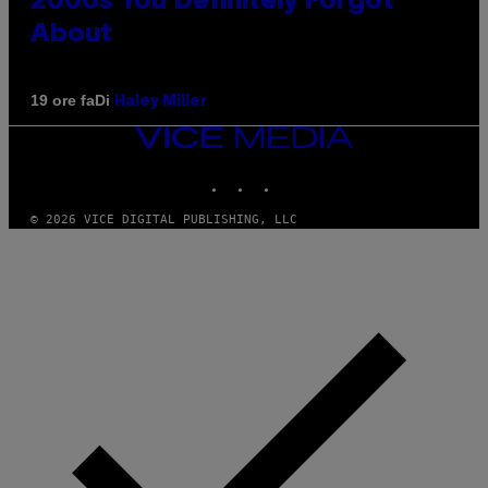
2000s You Definitely Forgot
About
Di
19 ore fa
Haley Miller
VICE
MEDIA
INSTAGRAM
TIKTOK
YOUTUBE
© 2026 VICE DIGITAL PUBLISHING, LLC