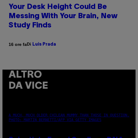
Your Desk Height Could Be
Messing With Your Brain, New
Study Finds
Di
16 ore fa
Luis Prada
ALTRO
DA VICE
A MUCH, MUCH OLDER CHILEAN MUMMY THAN THOSE IN QUESTION.
PHOTO: MARTIN BERNETTI/AFP VIA GETTY IMAGES