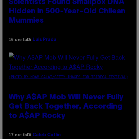
Scientists Found Smallpox DNA
Hidden in 500-Year-Old Chilean
Mummies
Di
16 ore fa
Luis Prada
(PHOTO BY NOAM GALAI/GETTY IMAGES FOR TRIBECA FESTIVAL)
Why A$AP Mob Will Never Fully
Get Back Together, According
to A$AP Rocky
Di
17 ore fa
Caleb Catlin