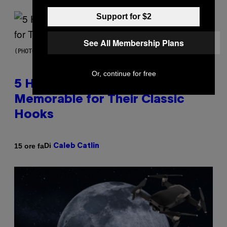
Support for $2
See All Membership Plans
(PHOTO BY STEVE GRANITZ/WIREIMAGE)
Or, continue for free
5 Hip-Hop Songs That Are Most
Memorable for Their Classic
Hooks
Di
15 ore fa
Caleb Catlin