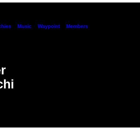
hies
Music
Waypoint
Members
r
chi