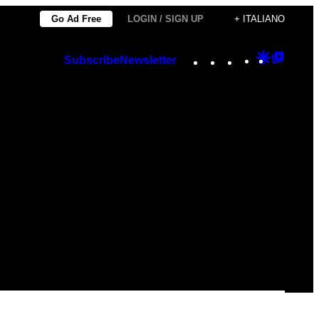
Go Ad Free
LOGIN / SIGN UP
+ ITALIANO
Instagram
TikTok
YouTube
Google
Googl
Subscribe
Newsletter
Discover
Top
Posts