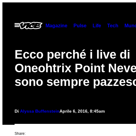
Vai
al
contenuto
Apri
Magazine
Pulse
Life
Tech
Munc
il
menu
Ecco perché i live di
Oneohtrix Point Neve
sono sempre pazzes
Di
Alyssa Buffenstein
Aprile 6, 2016, 8:45am
Share: