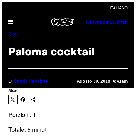
Vai
+ ITALIANO
al
Apri
contenuto
SUBSCRIBE
NEWSLETTER
il
menu
Cibo
Paloma cocktail
Di
Agosto 30, 2018, 4:41am
Sandy Heyaime
Share:
Porzioni: 1
Totale: 5 minuti