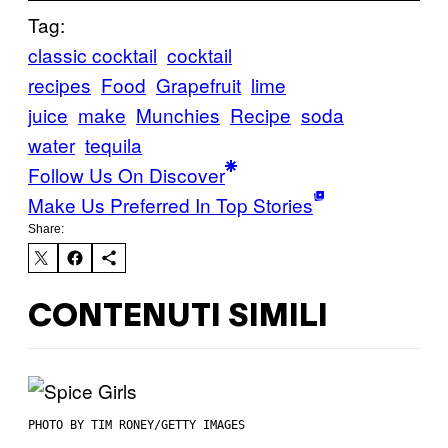
Tag:
classic cocktail
cocktail
recipes
Food
Grapefruit
lime
juice
make
Munchies
Recipe
soda
water
tequila
Follow Us On Discover
Make Us Preferred In Top Stories
Share:
CONTENUTI SIMILI
PHOTO BY TIM RONEY/GETTY IMAGES