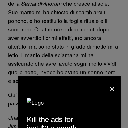
della
che cresce al sole.
Salvia divinorum
Suo marito mi ha chiesto di scambiarci i
poncho, e ho restituito la foglia rituale e il
sombrero. Quattro ore e dieci minuti dopo
aver avvertito i primi effetti, ero ancora
alterato, ma sono stato in grado di mettermi a
letto. Il marito della sciamana mi ha
assicurato che avrei avuto sogni molto vividi
quella notte, invece ho avuto un sonno nero
e senza sogni.
×
Qui sotto ci sono foto e descrizioni di alcuni
passaggi della cerimonia.
Hamilton Morris
—
Una donna per le strade di Huautla de
Kill the ads for
Jiménez, nello stato di Oaxaca.