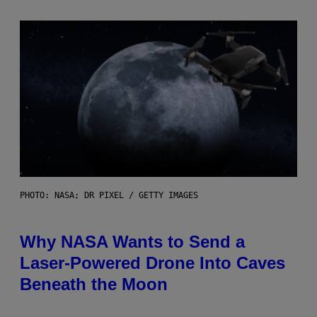
PHOTO: NASA; DR PIXEL / GETTY IMAGES
Why NASA Wants to Send a
Laser-Powered Drone Into Caves
Beneath the Moon