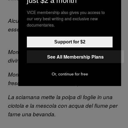
just $2 a month
VICE membership also gives you access to
our very best writing and exclusive new
Salvia
Alcune aree in cui cresce la
possono
documentaries.
essere raggiunte solo a dorso d’asino.
Support for $2
Morris raccoglie alcune foglie di
Salvia
See All Membership Plans
divinorum
selvatica.
Morris guarda la sciamana tritare le foglie
Or, continue for free
fresce su una roccia con un pestello.
La sciamana mette la polpa di foglie in una
ciotola e la mescola con acqua del fiume per
farne una bevanda.