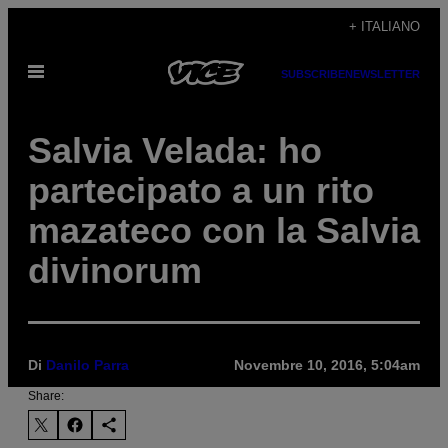
Vai
+ ITALIANO
al
Apri
contenuto
SUBSCRIBE
NEWSLETTER
il
menu
Salvia Velada: ho
partecipato a un rito
mazateco con la Salvia
divinorum
Di
Danilo Parra
Novembre 10, 2016, 5:04am
Share: