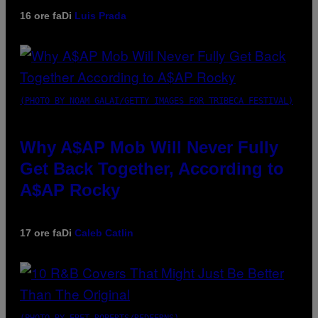
16 ore fa
Di
Luis Prada
(PHOTO BY NOAM GALAI/GETTY IMAGES FOR TRIBECA FESTIVAL)
Why A$AP Mob Will Never Fully
Get Back Together, According to
A$AP Rocky
17 ore fa
Di
Caleb Catlin