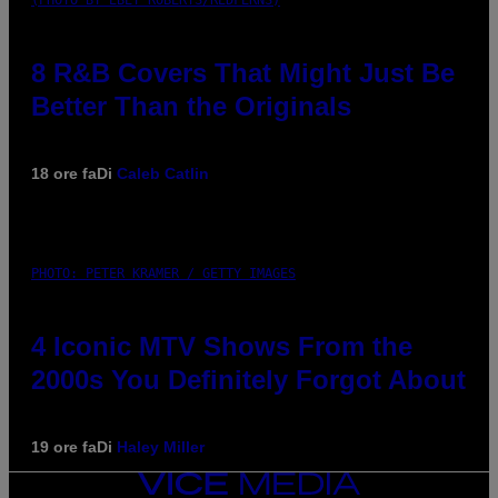
(PHOTO BY EBET ROBERTS/REDFERNS)
8 R&B Covers That Might Just Be
Better Than the Originals
18 ore fa
Di
Caleb Catlin
PHOTO: PETER KRAMER / GETTY IMAGES
4 Iconic MTV Shows From the
2000s You Definitely Forgot About
19 ore fa
Di
Haley Miller
VICE