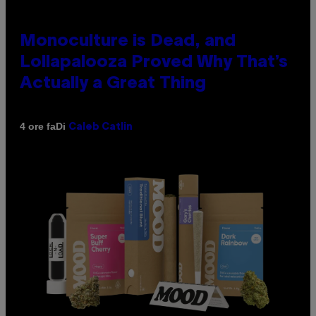
Monoculture is Dead, and
Lollapalooza Proved Why That’s
Actually a Great Thing
Di
4 ore fa
Caleb Catlin