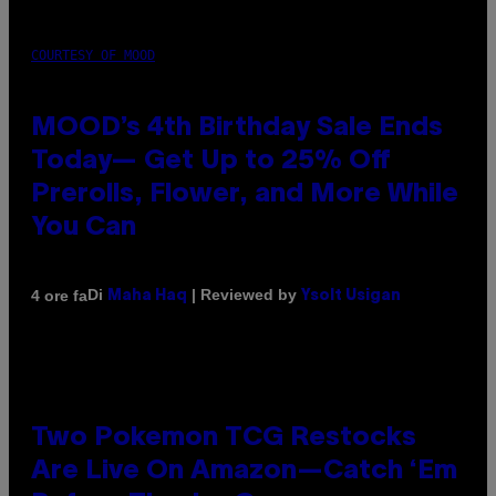
COURTESY OF MOOD
MOOD’s 4th Birthday Sale Ends
Today— Get Up to 25% Off
Prerolls, Flower, and More While
You Can
Di
| Reviewed by
4 ore fa
Maha Haq
Ysolt Usigan
Two Pokemon TCG Restocks
Are Live On Amazon—Catch ‘Em