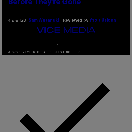
Before They’re Gone
Di
| Reviewed by
4 ore fa
Sam Watanuki
Ysolt Usigan
VICE
MEDIA
INSTAGRAM
TIKTOK
YOUTUBE
© 2026 VICE DIGITAL PUBLISHING, LLC