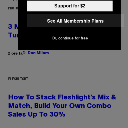
Support for $2
PHOTO BY SCOTT GRIES/GETTY IMAGES
See All Membership Plans
3 No-Skip Pop-Punk Albums
Turning 20 This Year
Or, continue for free
Di
2 ore fa
Dan Milam
FLESHLIGHT
How To Stack Fleshlight’s Mix &
Match, Build Your Own Combo
Sales Up To 30%