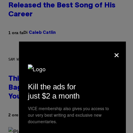
Released the Best Song of His
Career
Di
1 ora fa
Caleb Catlin
×
SAM WATANUKI FOR VICE
This Discreet Lockable Sex Toy
Kill the ads for
Bag Is the Nightstand Upgrade
just $2 a month
Your Play Drawer Needs
VICE membership also gives you access to
our very best writing and exclusive new
Di
| Reviewed by
2 ore fa
Sam Watanuki
Ysolt Usigan
documentaries.