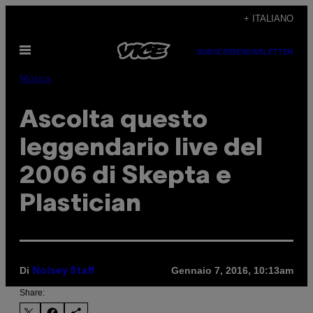
Vai
+ ITALIANO
al
Apri
contenuto
SUBSCRIBE
NEWSLETTER
il
menu
Música
Ascolta questo
leggendario live del
2006 di Skepta e
Plastician
Di
Gennaio 7, 2016, 10:13am
Noisey Staff
Share: